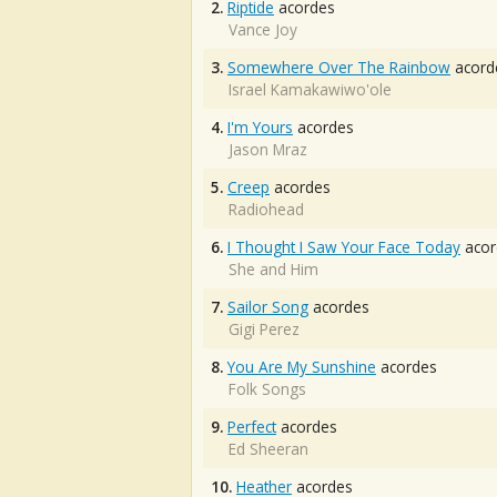
2.
Riptide
acordes
Vance Joy
3.
Somewhere Over The Rainbow
acord
Israel Kamakawiwo'ole
4.
I'm Yours
acordes
Jason Mraz
5.
Creep
acordes
Radiohead
6.
I Thought I Saw Your Face Today
acor
She and Him
7.
Sailor Song
acordes
Gigi Perez
8.
You Are My Sunshine
acordes
Folk Songs
9.
Perfect
acordes
Ed Sheeran
10.
Heather
acordes