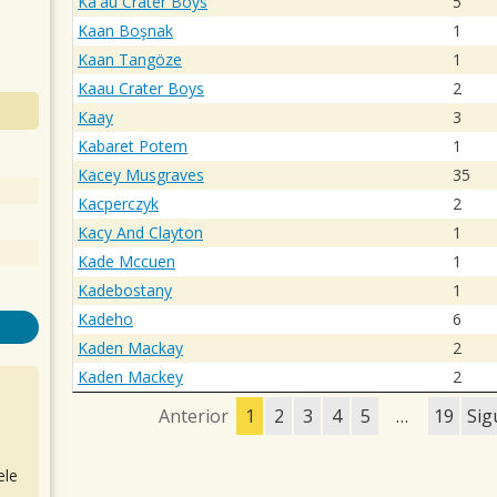
Ka'au Crater Boys
5
Kaan Boşnak
1
Kaan Tangöze
1
Kaau Crater Boys
2
Kaay
3
Kabaret Potem
1
Kacey Musgraves
35
Kacperczyk
2
Kacy And Clayton
1
Kade Mccuen
1
Kadebostany
1
Kadeho
6
Kaden Mackay
2
Kaden Mackey
2
Anterior
1
2
3
4
5
…
19
Sig
ele