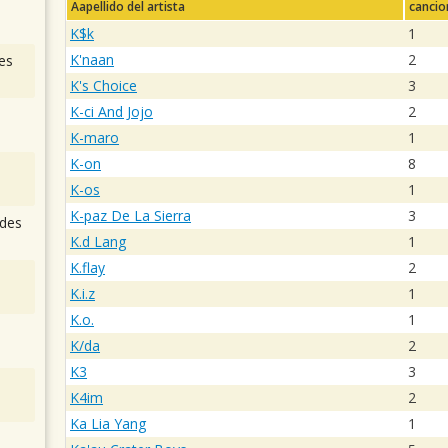
Aapellido del artista
cancio
K$k
1
K'naan
2
es
K's Choice
3
K-ci And Jojo
2
K-maro
1
K-on
8
K-os
1
K-paz De La Sierra
3
des
K.d Lang
1
K.flay
2
K.i.z
1
K.o.
1
K/da
2
K3
3
K4im
2
Ka Lia Yang
1