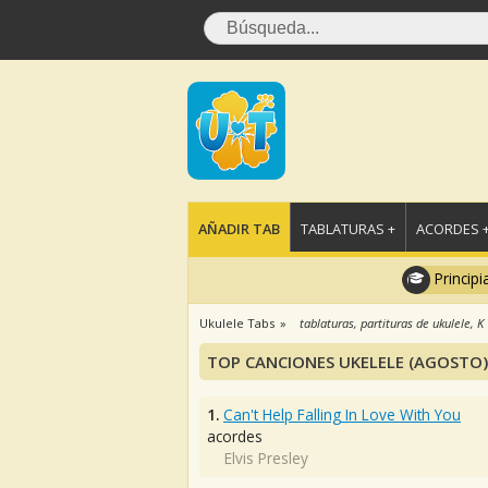
AÑADIR TAB
TABLATURAS +
ACORDES 
Principi
Ukulele Tabs
tablaturas, partituras de ukulele, K
TOP CANCIONES UKELELE (AGOSTO)
1.
Can't Help Falling In Love With You
acordes
Elvis Presley