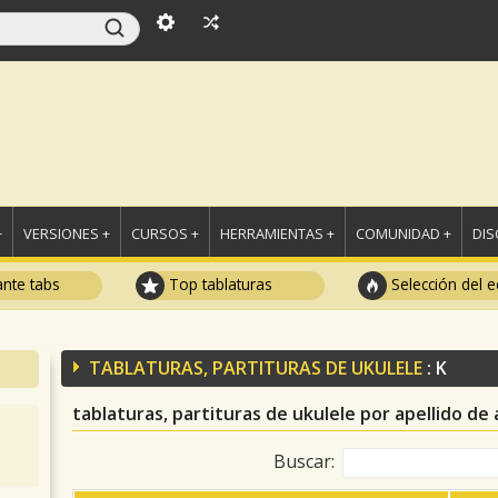
+
VERSIONES +
CURSOS +
HERRAMIENTAS +
COMUNIDAD +
DI
ante tabs
Top tablaturas
Selección del e
TABLATURAS, PARTITURAS DE UKULELE
: K
tablaturas, partituras de ukulele por apellido de 
Buscar: