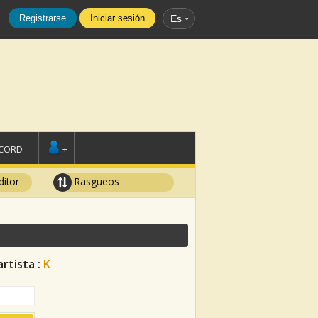
Registrarse
Iniciar sesión
Es
SCORD
+
ditor
Rasgueos
artista :
K