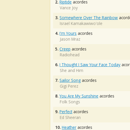
2.
Riptide
acordes
Vance Joy
3.
Somewhere Over The Rainbow
acord
Israel Kamakawiwo'ole
4.
I'm Yours
acordes
Jason Mraz
5.
Creep
acordes
Radiohead
6.
I Thought I Saw Your Face Today
acor
She and Him
7.
Sailor Song
acordes
Gigi Perez
8.
You Are My Sunshine
acordes
Folk Songs
9.
Perfect
acordes
Ed Sheeran
10.
Heather
acordes