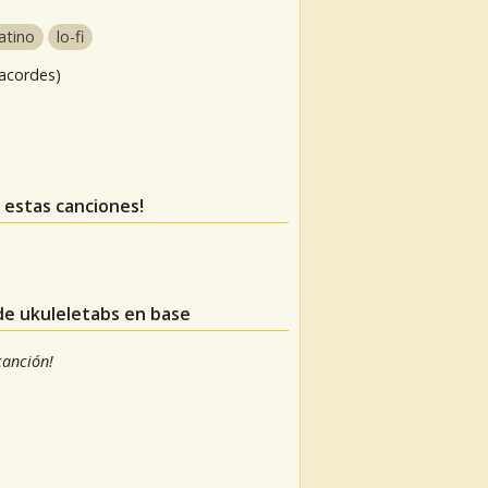
latino
lo-fi
 acordes)
s estas canciones!
 de ukuleletabs en base
 canción!