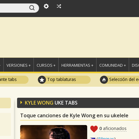
+
VERSIONES +
CURSOS +
HERRAMIENTAS +
COMUNIDAD +
DI
ante tabs
Top tablaturas
Selección del e
KYLE WONG
UKE TABS
Toque canciones de Kyle Wong en su ukelele
0
aficionados
(
Filipinas
)