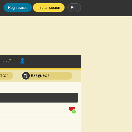
Registrarse
Iniciar sesión
Es
SCORD
+
ditor
Rasgueos