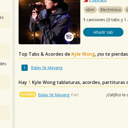
ebm
Electrónica
es
1
canciones (0 tabs y 1
Añadir tab
Top Tabs & Acordes de
Kyle Wong
, ¡no te pierda
des
Balay Ni Mayang
Hay
1
Kyle Wong
tablaturas, acordes, partituras
CHORDS
Balay Ni Mayang
Part
¡Califica la