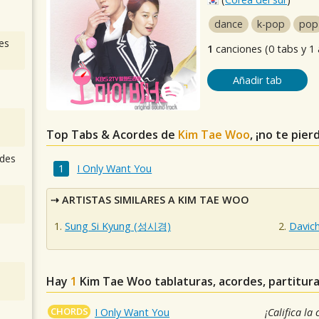
dance
k-pop
pop
es
1
canciones (0 tabs y 1
Añadir tab
Top Tabs & Acordes de
Kim Tae Woo
, ¡no te pie
des
I Only Want You
ARTISTAS SIMILARES A KIM TAE WOO
Sung Si Kyung (성시경)
Davich
Hay
1
Kim Tae Woo
tablaturas, acordes, partitur
CHORDS
I Only Want You
¡Califica la