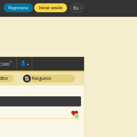
Registrarse
Iniciar sesión
Es
SCORD
+
ditor
Rasgueos