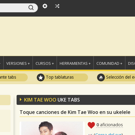
+
VERSIONES +
CURSOS +
HERRAMIENTAS +
COMUNIDAD +
DI
ante tabs
Top tablaturas
Selección del e
KIM TAE WOO
UKE TABS
Toque canciones de Kim Tae Woo en su ukelele
0
aficionados
(
Corea del sur
)