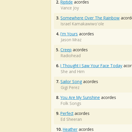
2.
Riptide
acordes
Vance Joy
3.
Somewhere Over The Rainbow
acord
Israel Kamakawiwo'ole
4.
I'm Yours
acordes
Jason Mraz
5.
Creep
acordes
Radiohead
6.
I Thought I Saw Your Face Today
acor
She and Him
7.
Sailor Song
acordes
Gigi Perez
8.
You Are My Sunshine
acordes
Folk Songs
9.
Perfect
acordes
Ed Sheeran
10.
Heather
acordes