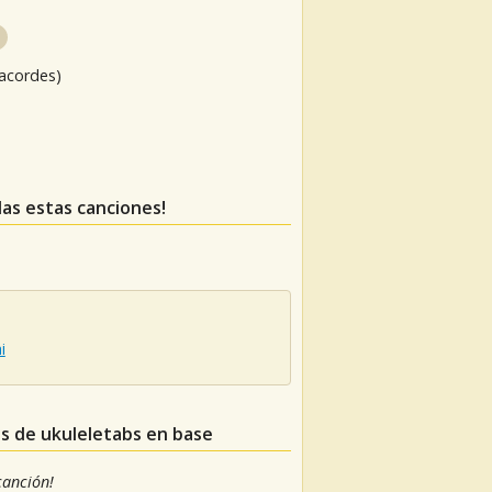
 acordes)
rdas estas canciones!
i
as de ukuleletabs en base
 canción!