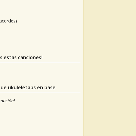
 acordes)
as estas canciones!
s de ukuleletabs en base
 canción!