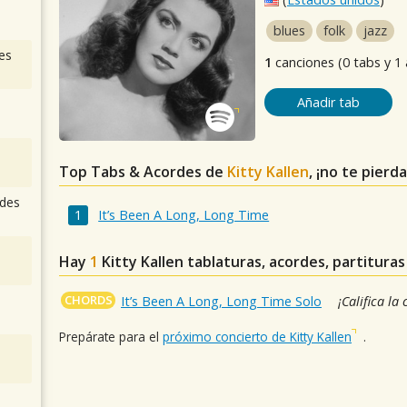
blues
folk
jazz
es
1
canciones (0 tabs y 1
Añadir tab
Top Tabs & Acordes de
Kitty Kallen
, ¡no te pierd
des
It’s Been A Long, Long Time
Hay
1
Kitty Kallen
tablaturas, acordes, partitura
CHORDS
It’s Been A Long, Long Time Solo
¡Califica la
Prepárate para el
próximo concierto de Kitty Kallen
.