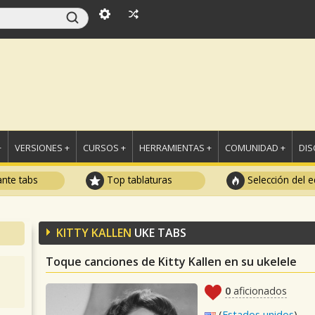
+
VERSIONES +
CURSOS +
HERRAMIENTAS +
COMUNIDAD +
DI
ante tabs
Top tablaturas
Selección del e
KITTY KALLEN
UKE TABS
Toque canciones de Kitty Kallen en su ukelele
0
aficionados
(
Estados unidos
)