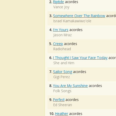
2.
Riptide
acordes
Vance Joy
3.
Somewhere Over The Rainbow
acord
Israel Kamakawiwo'ole
4.
I'm Yours
acordes
Jason Mraz
5.
Creep
acordes
Radiohead
6.
I Thought I Saw Your Face Today
acor
She and Him
7.
Sailor Song
acordes
Gigi Perez
8.
You Are My Sunshine
acordes
Folk Songs
9.
Perfect
acordes
Ed Sheeran
10.
Heather
acordes