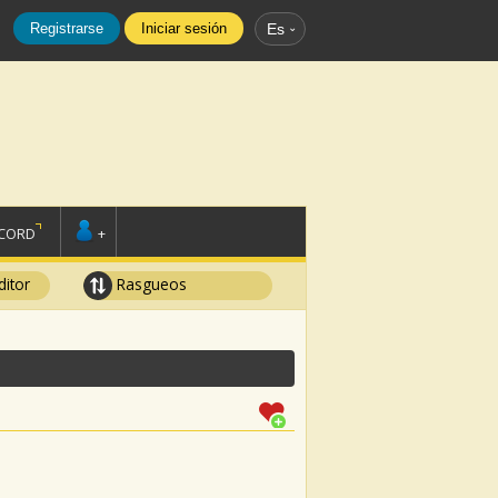
Registrarse
Iniciar sesión
Es
SCORD
+
ditor
Rasgueos