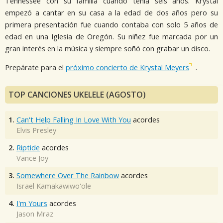
Tennessee con su familia cuando tenía seis años. Krystal
empezó a cantar en su casa a la edad de dos años pero su
primera presentación fue cuando contaba con solo 5 años de
edad en una Iglesia de Oregón. Su niñez fue marcada por un
gran interés en la música y siempre soñó con grabar un disco.
Prepárate para el
próximo concierto de Krystal Meyers
.
TOP CANCIONES UKELELE (AGOSTO)
1.
Can't Help Falling In Love With You
acordes
Elvis Presley
2.
Riptide
acordes
Vance Joy
3.
Somewhere Over The Rainbow
acordes
Israel Kamakawiwo'ole
4.
I'm Yours
acordes
Jason Mraz