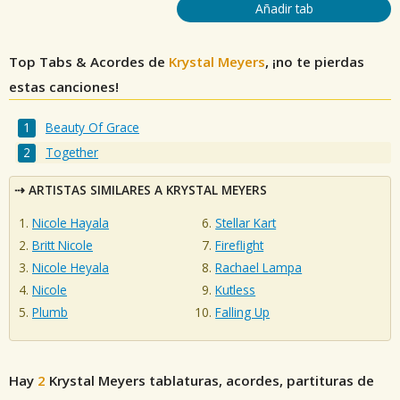
Añadir tab
Top Tabs & Acordes de
Krystal Meyers
, ¡no te pierdas
estas canciones!
Beauty Of Grace
Together
ARTISTAS SIMILARES A KRYSTAL MEYERS
Nicole Hayala
Stellar Kart
Britt Nicole
Fireflight
Nicole Heyala
Rachael Lampa
Nicole
Kutless
Plumb
Falling Up
Hay
2
Krystal Meyers
tablaturas, acordes, partituras de