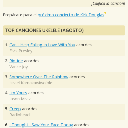
¡Califica la canción!
Prepárate para el
próximo concierto de Kirk Douglas
.
TOP CANCIONES UKELELE (AGOSTO)
1.
Can't Help Falling In Love With You
acordes
Elvis Presley
2.
Riptide
acordes
Vance Joy
3.
Somewhere Over The Rainbow
acordes
Israel Kamakawiwo'ole
4.
I'm Yours
acordes
Jason Mraz
5.
Creep
acordes
Radiohead
6.
I Thought I Saw Your Face Today
acordes