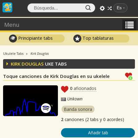
Es
Menu
Principiante tabs
Top tablaturas
Ukulele Tabs
Kirk Douglas
KIRK DOUGLAS
UKE TABS
Toque canciones de Kirk Douglas en su ukelele
0
aficionados
Unkown
Banda sonora
2
canciones (2 tabs y 0 acordes)
Añadir tab