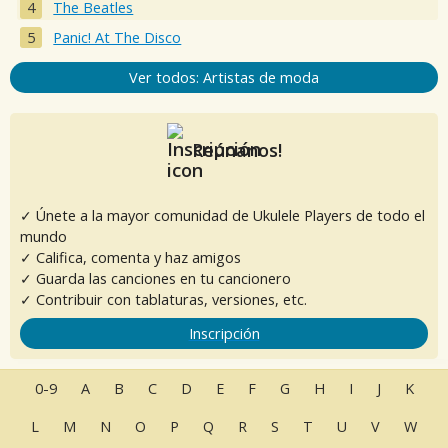
The Beatles
Panic! At The Disco
Ver todos: Artistas de moda
Reúnanos!
✓ Únete a la mayor comunidad de Ukulele Players de todo el
mundo
✓ Califica, comenta y haz amigos
✓ Guarda las canciones en tu cancionero
✓ Contribuir con tablaturas, versiones, etc.
Inscripción
0-9
A
B
C
D
E
F
G
H
I
J
K
L
M
N
O
P
Q
R
S
T
U
V
W