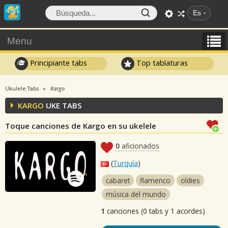
Es
Menu
Principiante tabs
Top tablaturas
Ukulele Tabs
Kargo
KARGO
UKE TABS
Toque canciones de Kargo en su ukelele
0
aficionados
(
Turquía
)
cabaret
flamenco
oldies
música del mundo
1
canciones (0 tabs y 1 acordes)