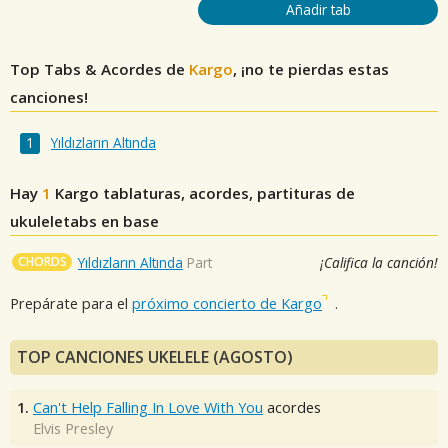
Añadir tab
Top Tabs & Acordes de
Kargo
, ¡no te pierdas estas
canciones!
Yıldızların Altında
Hay
1
Kargo
tablaturas, acordes, partituras de
ukuleletabs en base
CHORDS
Yıldızların Altında
Part
¡Califica la canción!
Prepárate para el
próximo concierto de Kargo
.
TOP CANCIONES UKELELE (AGOSTO)
1.
Can't Help Falling In Love With You
acordes
Elvis Presley