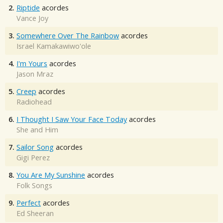
2.
Riptide
acordes
Vance Joy
3.
Somewhere Over The Rainbow
acordes
Israel Kamakawiwo'ole
4.
I'm Yours
acordes
Jason Mraz
5.
Creep
acordes
Radiohead
6.
I Thought I Saw Your Face Today
acordes
She and Him
7.
Sailor Song
acordes
Gigi Perez
8.
You Are My Sunshine
acordes
Folk Songs
9.
Perfect
acordes
Ed Sheeran