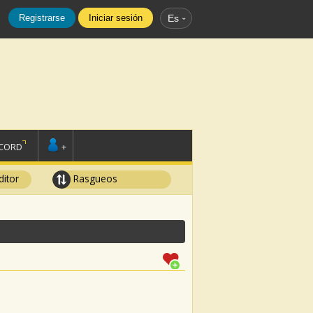
Registrarse
Iniciar sesión
Es
SCORD
+
ditor
Rasgueos