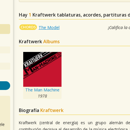
Hay
1
Kraftwerk
tablaturas, acordes, partituras 
CHORDS
The Model
¡Califica la
Kraftwerk
Albums
The Man Machine
1978
Biografía
Kraftwerk
Kraftwerk (central de energía) es un grupo alemán 
ele
contribución decisiva al desarrollo de la música electrónica.