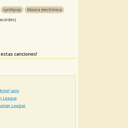
synthpop
Música electrónica
 acordes)
s estas canciones!
ichel Jarre
 League
uman League