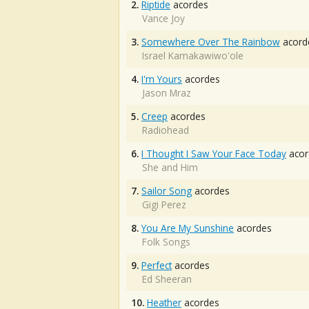
2.
Riptide
acordes
Vance Joy
3.
Somewhere Over The Rainbow
acord
Israel Kamakawiwo'ole
4.
I'm Yours
acordes
Jason Mraz
5.
Creep
acordes
Radiohead
6.
I Thought I Saw Your Face Today
acor
She and Him
7.
Sailor Song
acordes
Gigi Perez
8.
You Are My Sunshine
acordes
Folk Songs
9.
Perfect
acordes
Ed Sheeran
10.
Heather
acordes