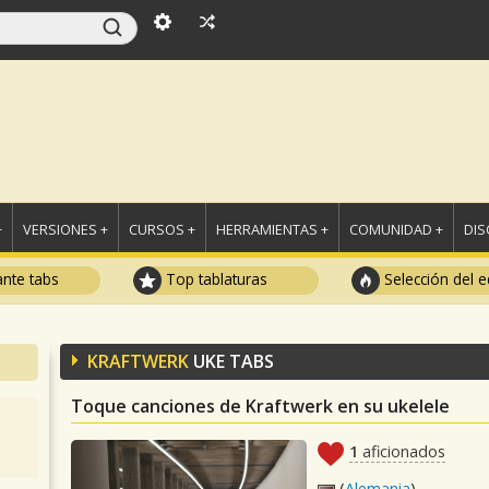
+
VERSIONES +
CURSOS +
HERRAMIENTAS +
COMUNIDAD +
DI
ante tabs
Top tablaturas
Selección del e
KRAFTWERK
UKE TABS
Toque canciones de Kraftwerk en su ukelele
1
aficionados
(
Alemania
)