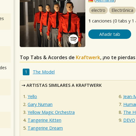
electro
Electrónica
es
1
canciones (0 tabs y 1
Añadir tab
Top Tabs & Acordes de
Kraftwerk
, ¡no te pierda
des
The Model
ARTISTAS SIMILARES A KRAFTWERK
Yello
Jean-M
Gary Numan
Human
Yellow Magic Orchestra
The H
Tangerine Kitten
DEVO
Tangerine Dream