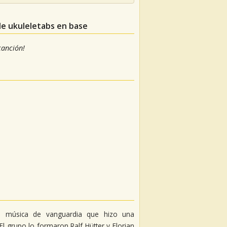
de ukuleletabs en base
 canción!
de música de vanguardia que hizo una
 El grupo lo formaron Ralf Hütter y Florian