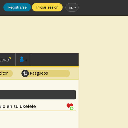
Registrarse
Iniciar sesión
Es
SCORD
+
ditor
Rasgueos
io en su ukelele