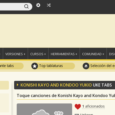
+
VERSIONES +
CURSOS +
HERRAMIENTAS +
COMUNIDAD +
DI
ante tabs
Top tablaturas
Selección del e
KONISHI KAYO AND KONDOO YUKIO
UKE TABS
Toque canciones de Konishi Kayo and Kondoo Yuk
1
aficionados
Unkown