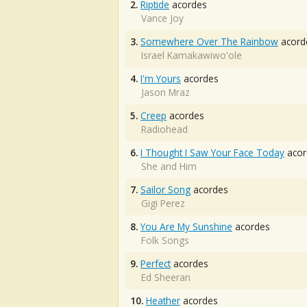
2.
Riptide
acordes
Vance Joy
3.
Somewhere Over The Rainbow
acord
Israel Kamakawiwo'ole
4.
I'm Yours
acordes
Jason Mraz
5.
Creep
acordes
Radiohead
6.
I Thought I Saw Your Face Today
acor
She and Him
7.
Sailor Song
acordes
Gigi Perez
8.
You Are My Sunshine
acordes
Folk Songs
9.
Perfect
acordes
Ed Sheeran
10.
Heather
acordes