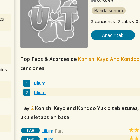
Banda sonora
es
2
canciones (2 tabs y 0
Añadir tab
Top Tabs & Acordes de
Konishi Kayo And Kondoo
canciones!
des
Lilium
Lilium
Hay
2
Konishi Kayo and Kondoo Yukio
tablaturas,
ukuleletabs en base
TAB
Lilium
Part
TAB
Lilium