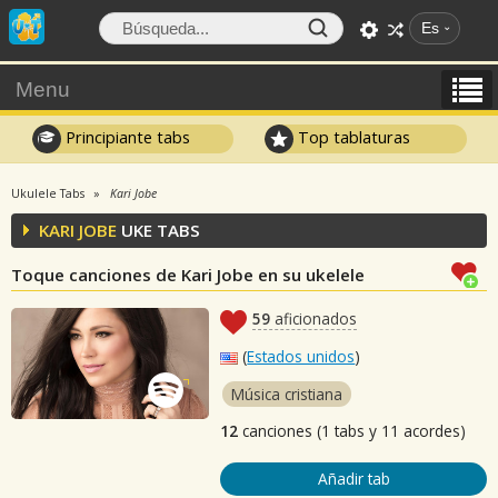
Es
Menu
Principiante tabs
Top tablaturas
Ukulele Tabs
Kari Jobe
KARI JOBE
UKE TABS
Toque canciones de Kari Jobe en su ukelele
59
aficionados
(
Estados unidos
)
Música cristiana
12
canciones (1 tabs y 11 acordes)
Añadir tab