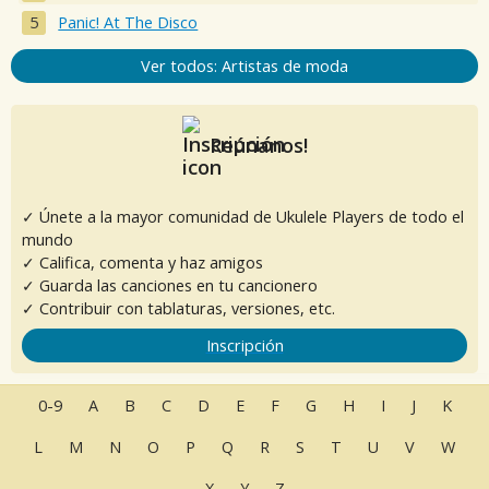
Panic! At The Disco
Ver todos: Artistas de moda
Reúnanos!
✓ Únete a la mayor comunidad de Ukulele Players de todo el
mundo
✓ Califica, comenta y haz amigos
✓ Guarda las canciones en tu cancionero
✓ Contribuir con tablaturas, versiones, etc.
Inscripción
0-9
A
B
C
D
E
F
G
H
I
J
K
L
M
N
O
P
Q
R
S
T
U
V
W
X
Y
Z