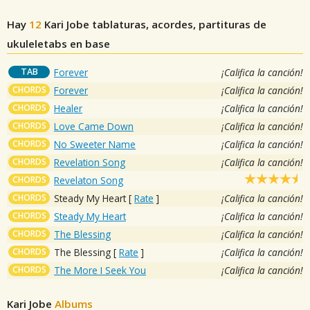
Hay
12
Kari Jobe
tablaturas, acordes, partituras de
ukuleletabs en base
TAB
Forever
¡Califica la canción!
CHORDS
Forever
¡Califica la canción!
CHORDS
Healer
¡Califica la canción!
CHORDS
Love Came Down
¡Califica la canción!
CHORDS
No Sweeter Name
¡Califica la canción!
CHORDS
Revelation Song
¡Califica la canción!
CHORDS
Revelaton Song
CHORDS
Steady My Heart
[
Rate
]
¡Califica la canción!
CHORDS
Steady My Heart
¡Califica la canción!
CHORDS
The Blessing
¡Califica la canción!
CHORDS
The Blessing
[
Rate
]
¡Califica la canción!
CHORDS
The More I Seek You
¡Califica la canción!
Kari Jobe
Albums