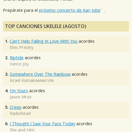
Prepárate para el
próximo concierto de Kari Jobe
.
TOP CANCIONES UKELELE (AGOSTO)
1.
Can't Help Falling In Love With You
acordes
Elvis Presley
2.
Riptide
acordes
Vance Joy
3.
Somewhere Over The Rainbow
acordes
Israel Kamakawiwo'ole
4.
I'm Yours
acordes
Jason Mraz
5.
Creep
acordes
Radiohead
6.
I Thought I Saw Your Face Today
acordes
She and Him