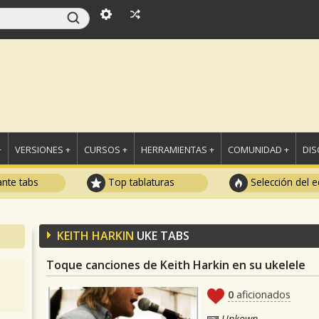
+
VERSIONES +
CURSOS +
HERRAMIENTAS +
COMUNIDAD +
DI
ante tabs
Top tablaturas
Selección del e
KEITH HARKIN
UKE TABS
Toque canciones de Keith Harkin en su ukelele
0
aficionados
Unkown