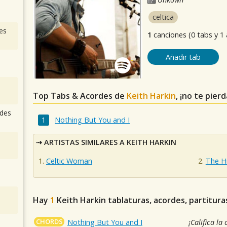
celtica
es
1
canciones (0 tabs y 1
Añadir tab
Top Tabs & Acordes de
Keith Harkin
, ¡no te pier
des
Nothing But You and I
ARTISTAS SIMILARES A KEITH HARKIN
Celtic Woman
The H
Hay
1
Keith Harkin
tablaturas, acordes, partitura
CHORDS
Nothing But You and I
¡Califica la