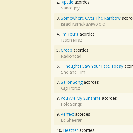
2.
Riptide
acordes
Vance Joy
3.
Somewhere Over The Rainbow
acord
Israel Kamakawiwo'ole
4.
I'm Yours
acordes
Jason Mraz
5.
Creep
acordes
Radiohead
6.
I Thought I Saw Your Face Today
acor
She and Him
7.
Sailor Song
acordes
Gigi Perez
8.
You Are My Sunshine
acordes
Folk Songs
9.
Perfect
acordes
Ed Sheeran
10.
Heather
acordes