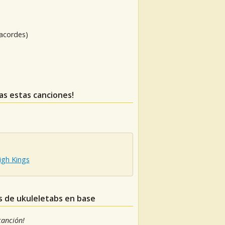
 acordes)
das estas canciones!
igh Kings
s de ukuleletabs en base
 canción!