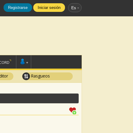
Registrarse
Iniciar sesión
Es
SCORD
+
ditor
Rasgueos