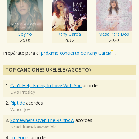
Soy Yo
Kany García
Mesa Para Dos
2018
2012
2020
Prepárate para el
próximo concierto de Kany Garcia
.
TOP CANCIONES UKELELE (AGOSTO)
1.
Can't Help Falling In Love With You
acordes
Elvis Presley
2.
Riptide
acordes
Vance Joy
3.
Somewhere Over The Rainbow
acordes
Israel Kamakawiwo'ole
4.
I'm Yours
acordes