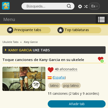
Es
Menu
Principiante tabs
Top tablaturas
Ukulele Tabs
Kany Garcia
KANY GARCIA
UKE TABS
Toque canciones de Kany Garcia en su ukelele
40
aficionados
(
España
)
latino
pop latino
11
canciones (2 tabs y 9 acordes)
Añadir tab