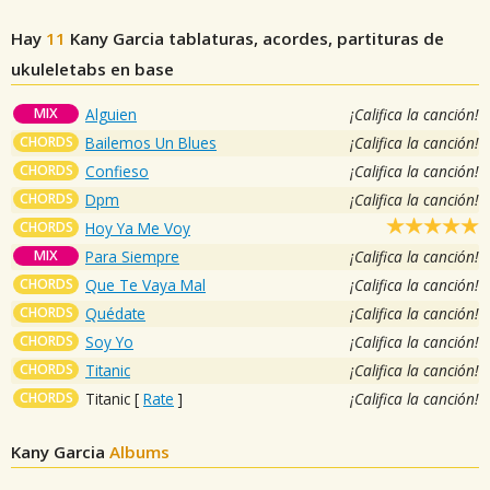
Hay
11
Kany Garcia
tablaturas, acordes, partituras de
ukuleletabs en base
MIX
Alguien
¡Califica la canción!
CHORDS
Bailemos Un Blues
¡Califica la canción!
CHORDS
Confieso
¡Califica la canción!
CHORDS
Dpm
¡Califica la canción!
CHORDS
Hoy Ya Me Voy
MIX
Para Siempre
¡Califica la canción!
CHORDS
Que Te Vaya Mal
¡Califica la canción!
CHORDS
Quédate
¡Califica la canción!
CHORDS
Soy Yo
¡Califica la canción!
CHORDS
Titanic
¡Califica la canción!
CHORDS
Titanic
[
Rate
]
¡Califica la canción!
Kany Garcia
Albums