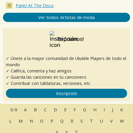
Panic! At The Disco
Ver todos: Artistas de moda
Reúnanos!
✓ Únete a la mayor comunidad de Ukulele Players de todo el
mundo
✓ Califica, comenta y haz amigos
✓ Guarda las canciones en tu cancionero
✓ Contribuir con tablaturas, versiones, etc.
Inscripción
0-9
A
B
C
D
E
F
G
H
I
J
K
L
M
N
O
P
Q
R
S
T
U
V
W
X
Y
Z