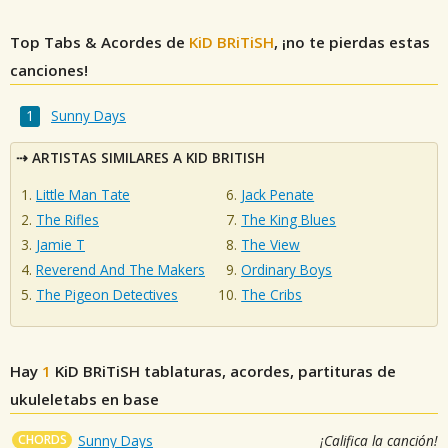
Top Tabs & Acordes de
KiD BRiTiSH
, ¡no te pierdas estas
canciones!
Sunny Days
ARTISTAS SIMILARES A KID BRITISH
Little Man Tate
Jack Penate
The Rifles
The King Blues
Jamie T
The View
Reverend And The Makers
Ordinary Boys
The Pigeon Detectives
The Cribs
Hay
1
KiD BRiTiSH
tablaturas, acordes, partituras de
ukuleletabs en base
CHORDS
Sunny Days
¡Califica la canción!