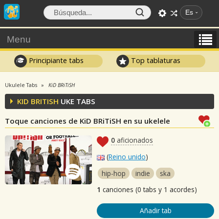
Es
Menu
Principiante tabs
Top tablaturas
Ukulele Tabs
KiD BRiTiSH
KID BRITISH
UKE TABS
Toque canciones de KiD BRiTiSH en su ukelele
0
aficionados
(
Reino unido
)
hip-hop
indie
ska
1
canciones (0 tabs y 1 acordes)
Añadir tab