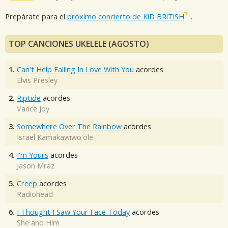
Prepárate para el
próximo concierto de KiD BRiTiSH
.
TOP CANCIONES UKELELE (AGOSTO)
1.
Can't Help Falling In Love With You
acordes
Elvis Presley
2.
Riptide
acordes
Vance Joy
3.
Somewhere Over The Rainbow
acordes
Israel Kamakawiwo'ole
4.
I'm Yours
acordes
Jason Mraz
5.
Creep
acordes
Radiohead
6.
I Thought I Saw Your Face Today
acordes
She and Him