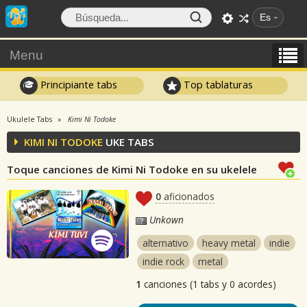
Es
Menu
Principiante tabs
Top tablaturas
Ukulele Tabs
Kimi Ni Todoke
KIMI NI TODOKE
UKE TABS
Toque canciones de Kimi Ni Todoke en su ukelele
0
aficionados
Unkown
alternativo
heavy metal
indie
indie rock
metal
1
canciones (1 tabs y 0 acordes)