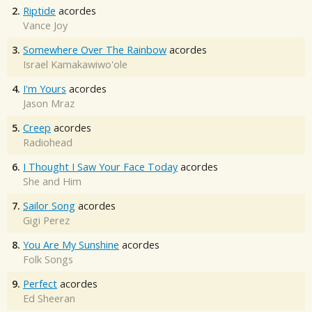
2.
Riptide
acordes
Vance Joy
3.
Somewhere Over The Rainbow
acordes
Israel Kamakawiwo'ole
4.
I'm Yours
acordes
Jason Mraz
5.
Creep
acordes
Radiohead
6.
I Thought I Saw Your Face Today
acordes
She and Him
7.
Sailor Song
acordes
Gigi Perez
8.
You Are My Sunshine
acordes
Folk Songs
9.
Perfect
acordes
Ed Sheeran