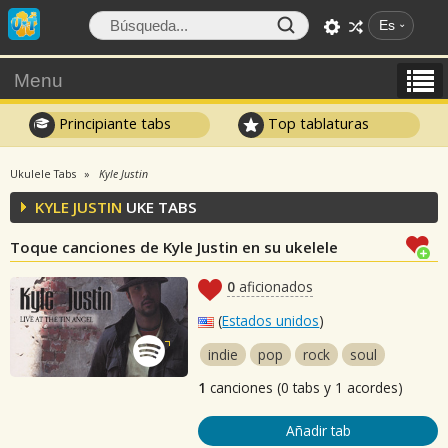
Es
Menu
Principiante tabs
Top tablaturas
Ukulele Tabs
Kyle Justin
KYLE JUSTIN
UKE TABS
Toque canciones de Kyle Justin en su ukelele
0
aficionados
(
Estados unidos
)
indie
pop
rock
soul
1
canciones (0 tabs y 1 acordes)
Añadir tab