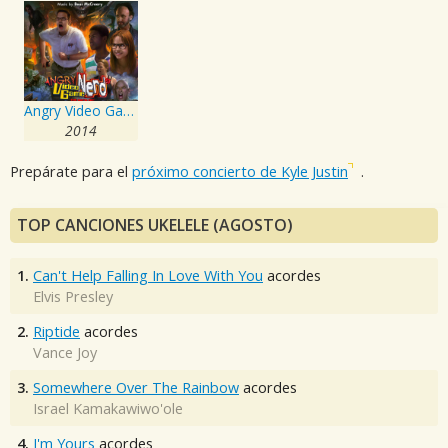
Angry Video Game Nerd: The Movie
2014
Prepárate para el
próximo concierto de Kyle Justin
.
TOP CANCIONES UKELELE (AGOSTO)
1.
Can't Help Falling In Love With You
acordes
Elvis Presley
2.
Riptide
acordes
Vance Joy
3.
Somewhere Over The Rainbow
acordes
Israel Kamakawiwo'ole
4.
I'm Yours
acordes