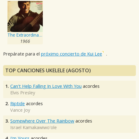
The Extraordinary Kui Lee
1966
Prepárate para el
próximo concierto de Kui Lee
.
TOP CANCIONES UKELELE (AGOSTO)
1.
Can't Help Falling In Love With You
acordes
Elvis Presley
2.
Riptide
acordes
Vance Joy
3.
Somewhere Over The Rainbow
acordes
Israel Kamakawiwo'ole
4.
I'm Yours
acordes