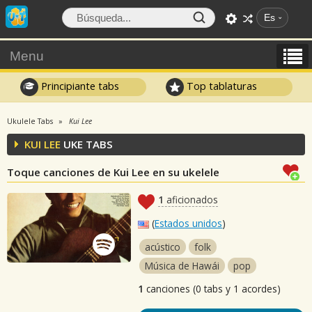
Es
Menu
Principiante tabs
Top tablaturas
Ukulele Tabs
Kui Lee
KUI LEE
UKE TABS
Toque canciones de Kui Lee en su ukelele
1
aficionados
(
Estados unidos
)
acústico
folk
Música de Hawái
pop
1
canciones (0 tabs y 1 acordes)