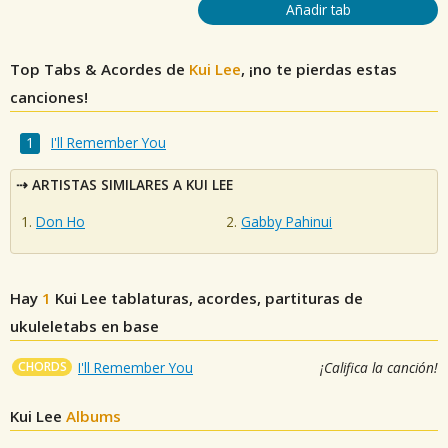
Añadir tab
Top Tabs & Acordes de
Kui Lee
, ¡no te pierdas estas
canciones!
I'll Remember You
ARTISTAS SIMILARES A KUI LEE
Don Ho
Gabby Pahinui
Hay
1
Kui Lee
tablaturas, acordes, partituras de
ukuleletabs en base
CHORDS
I'll Remember You
¡Califica la canción!
Kui Lee
Albums