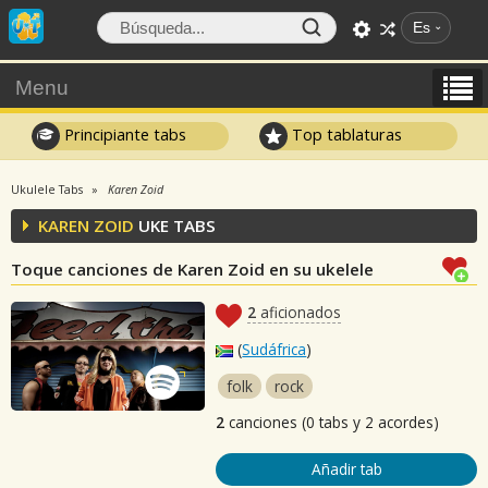
Es
Menu
Principiante tabs
Top tablaturas
Ukulele Tabs
Karen Zoid
KAREN ZOID
UKE TABS
Toque canciones de Karen Zoid en su ukelele
2
aficionados
(
Sudáfrica
)
folk
rock
2
canciones (0 tabs y 2 acordes)
Añadir tab