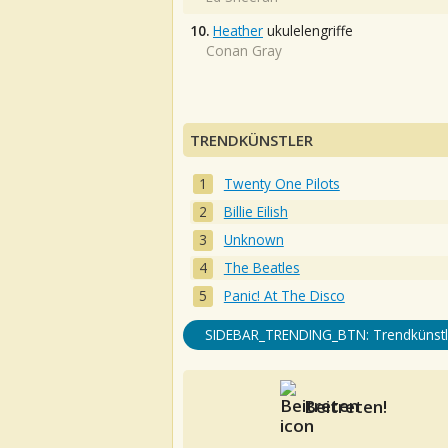
10.
Heather
ukulelengriffe
Conan Gray
TRENDKÜNSTLER
Twenty One Pilots
Billie Eilish
Unknown
The Beatles
Panic! At The Disco
SIDEBAR_TRENDING_BTN: Trendkünstl
Beitreten!