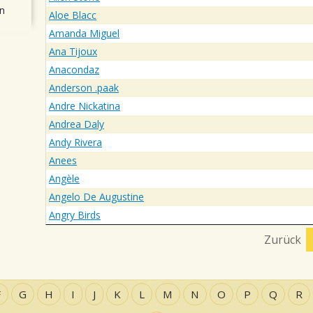
n
Aloe Blacc
Amanda Miguel
Ana Tijoux
Anacondaz
Anderson .paak
Andre Nickatina
Andrea Daly
Andy Rivera
Anees
Angèle
Angelo De Augustine
Angry Birds
Zurück
F
G
H
I
J
K
L
M
N
O
P
Q
R