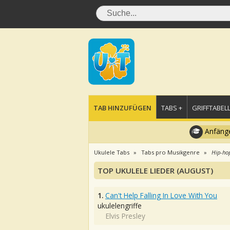
TAB HINZUFÜGEN
TABS +
GRIFFTABELL
Anfänge
Ukulele Tabs
Tabs pro Musikgenre
Hip-ho
TOP UKULELE LIEDER (AUGUST)
1.
Can't Help Falling In Love With You
ukulelengriffe
Elvis Presley