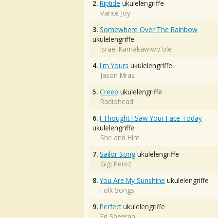
2.
Riptide
ukulelengriffe
Vance Joy
3.
Somewhere Over The Rainbow
ukulelengriffe
Israel Kamakawiwo'ole
4.
I'm Yours
ukulelengriffe
Jason Mraz
5.
Creep
ukulelengriffe
Radiohead
6.
I Thought I Saw Your Face Today
ukulelengriffe
She and Him
7.
Sailor Song
ukulelengriffe
Gigi Perez
8.
You Are My Sunshine
ukulelengriffe
Folk Songs
9.
Perfect
ukulelengriffe
Ed Sheeran