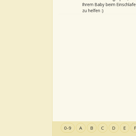
Ihrem Baby beim Einschlafe
zu helfen :)
0-9
A
B
C
D
E