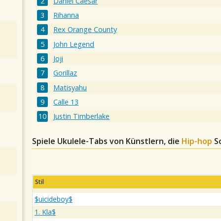
Daniel Caesar
Rihanna
Rex Orange County
John Legend
Joji
Gorillaz
Matisyahu
Calle 13
Justin Timberlake
Spiele Ukulele-Tabs von Künstlern, die
Hip-hop
S
Stil
$uicideboy$
1. Kla$