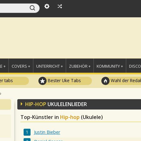
E +
COVERS +
UNTERRICHT +
ZUBEHÖR +
KOMMUNITY +
DISC
r tabs
Bester Uke Tabs
Wahl der Redak
p
HIP-HOP
UKULELENLIEDER
Top-Künstler in
Hip-hop
(Ukulele)
Justin Bieber