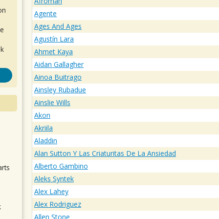
Afroman
on
Agente
Ages And Ages
de
Agustín Lara
ok
Ahmet Kaya
Aidan Gallagher
Ainoa Buitrago
Ainsley Rubadue
Ainslie Wills
Akon
Akriila
.
Aladdin
Alan Sutton Y Las Criaturitas De La Ansiedad
Alberto Gambino
arts
Aleks Syntek
Alex Lahey
Alex Rodriguez
k
m
Allen Stone