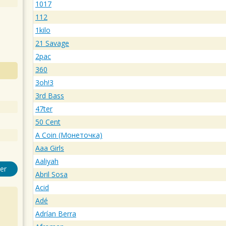
1017
112
1kilo
21 Savage
2pac
360
3oh!3
3rd Bass
47ter
50 Cent
A Coin (Монеточка)
Aaa Girls
Aaliyah
er
Abril Sosa
Acid
Adé
Adrían Berra