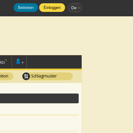
Beitreten
Einloggen
De
ORD
+
tion
Schlagmuster