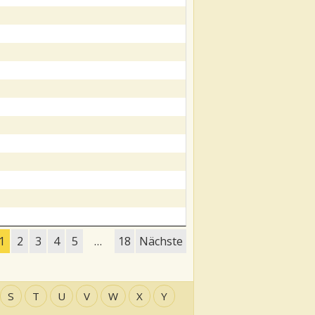
1
2
3
4
5
…
18
Nächste
S
T
U
V
W
X
Y