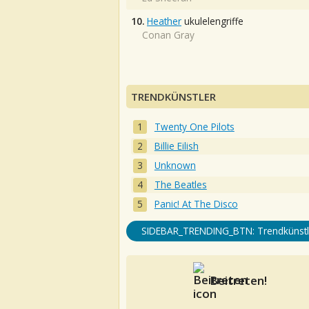
10.
Heather
ukulelengriffe
Conan Gray
TRENDKÜNSTLER
Twenty One Pilots
Billie Eilish
Unknown
The Beatles
Panic! At The Disco
SIDEBAR_TRENDING_BTN: Trendkünstl
Beitreten!