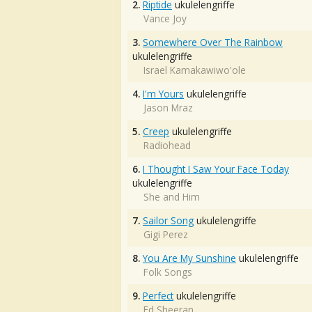
2.
Riptide
ukulelengriffe
Vance Joy
3.
Somewhere Over The Rainbow
ukulelengriffe
Israel Kamakawiwo'ole
4.
I'm Yours
ukulelengriffe
Jason Mraz
5.
Creep
ukulelengriffe
Radiohead
6.
I Thought I Saw Your Face Today
ukulelengriffe
She and Him
7.
Sailor Song
ukulelengriffe
Gigi Perez
8.
You Are My Sunshine
ukulelengriffe
Folk Songs
9.
Perfect
ukulelengriffe
Ed Sheeran