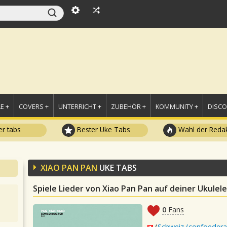
E +
COVERS +
UNTERRICHT +
ZUBEHÖR +
KOMMUNITY +
DISC
r tabs
Bester Uke Tabs
Wahl der Redak
XIAO PAN PAN
UKE TABS
Spiele Lieder von Xiao Pan Pan auf deiner Ukulele
0
Fans
(
Schweiz (confoederat