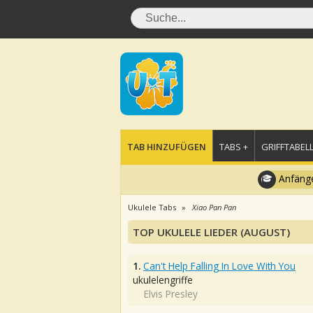
TAB HINZUFÜGEN
TABS +
GRIFFTABELL
Anfänge
Ukulele Tabs
Xiao Pan Pan
TOP UKULELE LIEDER (AUGUST)
1.
Can't Help Falling In Love With You
ukulelengriffe
Elvis Presley