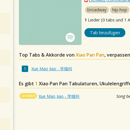
broadway
hip-hop
1
Lieder (0 tabs und 1 
Tab hinzufügen
Top Tabs & Akkorde von
Xiao Pan Pan
, verpassen
Xue Mao Jiao - 学猫叫
Es gibt
1
Xiao Pan Pan
Tabulaturen, Ukulelengriff
CHORDS
Xue Mao Jiao - 学猫叫
Song b