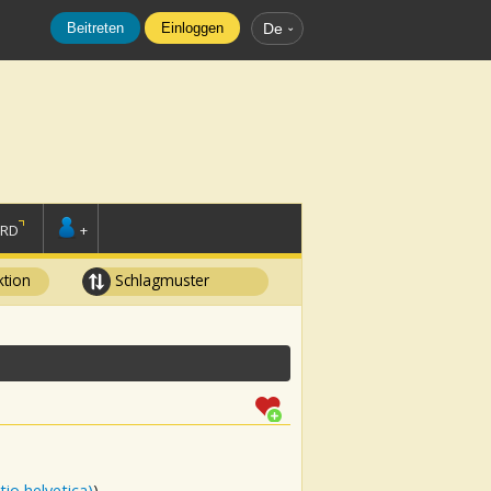
Beitreten
Einloggen
De
ORD
+
tion
Schlagmuster
io helvetica)
)