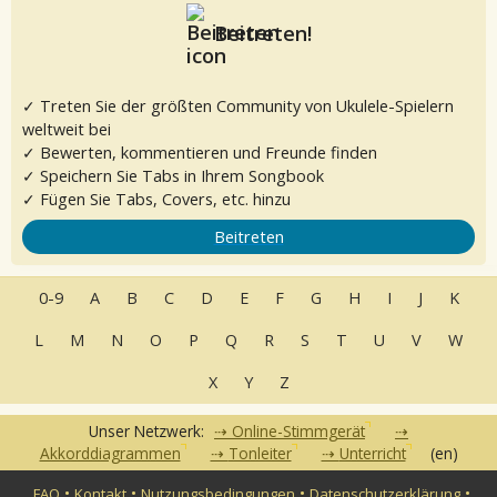
Beitreten!
✓ Treten Sie der größten Community von Ukulele-Spielern
weltweit bei
✓ Bewerten, kommentieren und Freunde finden
✓ Speichern Sie Tabs in Ihrem Songbook
✓ Fügen Sie Tabs, Covers, etc. hinzu
Beitreten
0-9
A
B
C
D
E
F
G
H
I
J
K
L
M
N
O
P
Q
R
S
T
U
V
W
X
Y
Z
Unser Netzwerk:
Online-Stimmgerät
Akkorddiagrammen
Tonleiter
Unterricht
(en)
•
•
•
•
FAQ
Kontakt
Nutzungsbedingungen
Datenschutzerklärung