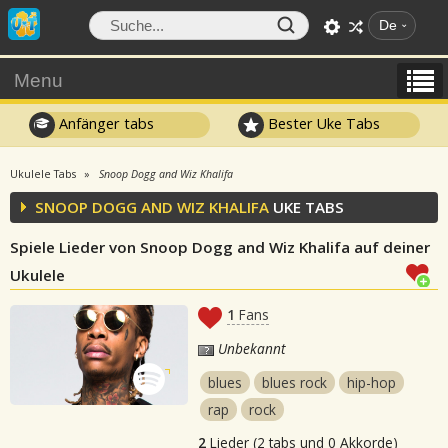
De
Menu
Anfänger tabs
Bester Uke Tabs
Ukulele Tabs
Snoop Dogg and Wiz Khalifa
SNOOP DOGG AND WIZ KHALIFA
UKE TABS
Spiele Lieder von Snoop Dogg and Wiz Khalifa auf deiner
Ukulele
1
Fans
Unbekannt
blues
blues rock
hip-hop
rap
rock
2
Lieder (2 tabs und 0 Akkorde)