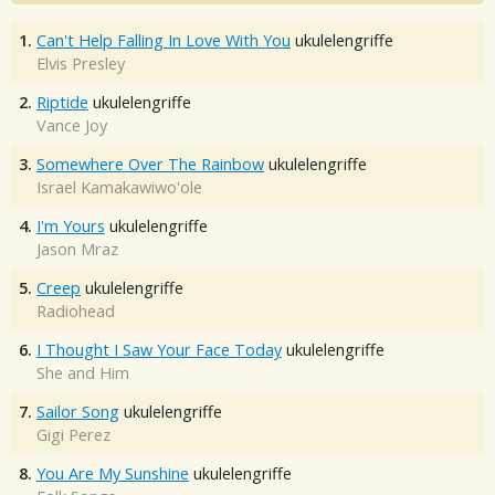
1.
Can't Help Falling In Love With You
ukulelengriffe
Elvis Presley
2.
Riptide
ukulelengriffe
Vance Joy
3.
Somewhere Over The Rainbow
ukulelengriffe
Israel Kamakawiwo'ole
4.
I'm Yours
ukulelengriffe
Jason Mraz
5.
Creep
ukulelengriffe
Radiohead
6.
I Thought I Saw Your Face Today
ukulelengriffe
She and Him
7.
Sailor Song
ukulelengriffe
Gigi Perez
8.
You Are My Sunshine
ukulelengriffe