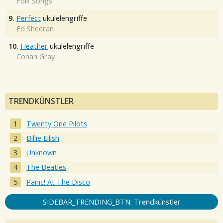
Folk Songs
9.
Perfect
ukulelengriffe
Ed Sheeran
10.
Heather
ukulelengriffe
Conan Gray
TRENDKÜNSTLER
Twenty One Pilots
Billie Eilish
Unknown
The Beatles
Panic! At The Disco
SIDEBAR_TRENDING_BTN: Trendkünstler