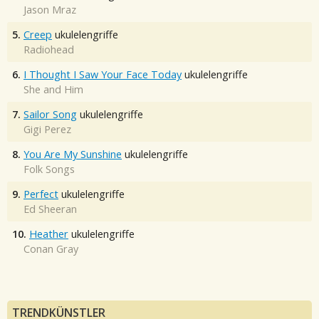
Jason Mraz
5.
Creep
ukulelengriffe
Radiohead
6.
I Thought I Saw Your Face Today
ukulelengriffe
She and Him
7.
Sailor Song
ukulelengriffe
Gigi Perez
8.
You Are My Sunshine
ukulelengriffe
Folk Songs
9.
Perfect
ukulelengriffe
Ed Sheeran
10.
Heather
ukulelengriffe
Conan Gray
TRENDKÜNSTLER