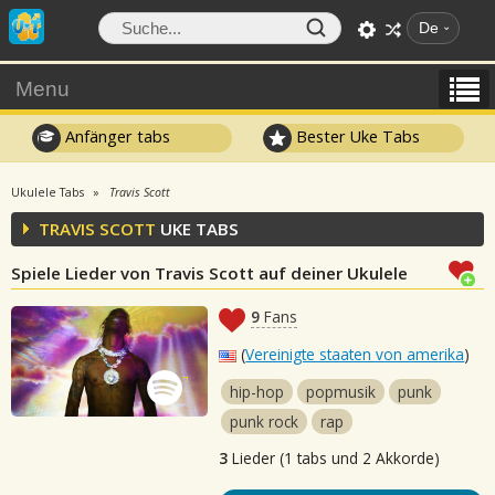
De
Menu
Anfänger tabs
Bester Uke Tabs
Ukulele Tabs
Travis Scott
TRAVIS SCOTT
UKE TABS
Spiele Lieder von Travis Scott auf deiner Ukulele
9
Fans
(
Vereinigte staaten von amerika
)
hip-hop
popmusik
punk
punk rock
rap
3
Lieder (1 tabs und 2 Akkorde)