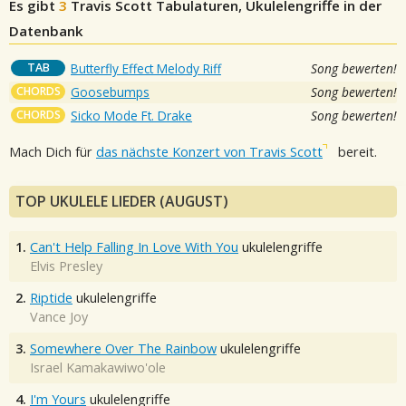
Es gibt
3
Travis Scott
Tabulaturen, Ukulelengriffe in der
Datenbank
TAB
Butterfly Effect Melody Riff
Song bewerten!
CHORDS
Goosebumps
Song bewerten!
CHORDS
Sicko Mode Ft. Drake
Song bewerten!
Mach Dich für
das nächste Konzert von Travis Scott
bereit.
TOP UKULELE LIEDER (AUGUST)
1.
Can't Help Falling In Love With You
ukulelengriffe
Elvis Presley
2.
Riptide
ukulelengriffe
Vance Joy
3.
Somewhere Over The Rainbow
ukulelengriffe
Israel Kamakawiwo'ole
4.
I'm Yours
ukulelengriffe