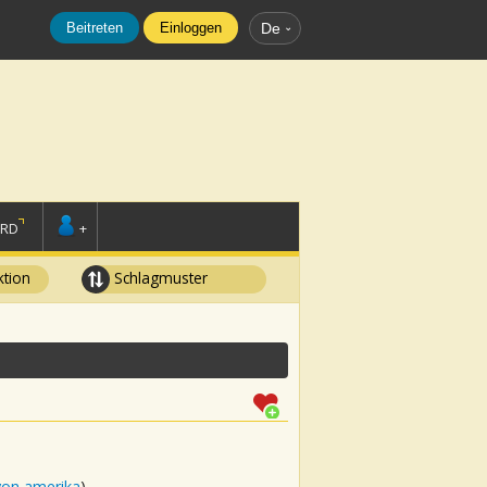
Beitreten
Einloggen
De
ORD
+
tion
Schlagmuster
von amerika
)