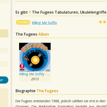
Es gibt
1
The Fugees
Tabulaturen, Ukulelengriffe
CHORDS
Killing Me Softly
The Fugees
Alben
Killing Me Softly - Single
2013
er
Biographie
The Fugees
Die Fugees entstanden 1988, jedoch zählten sie erst in de
Gruppen. Die dreiköpfige Formation besteht aus Wyclef 