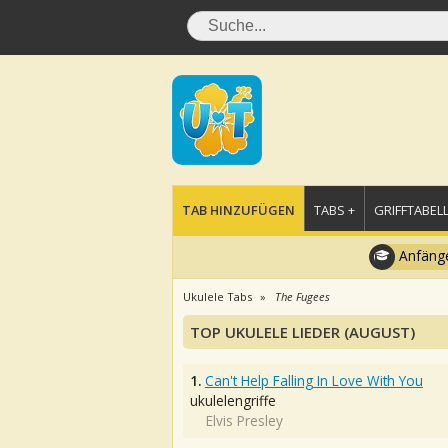
TAB HINZUFÜGEN
TABS +
GRIFFTABELL
Anfänge
Ukulele Tabs
The Fugees
TOP UKULELE LIEDER (AUGUST)
1.
Can't Help Falling In Love With You
ukulelengriffe
Elvis Presley