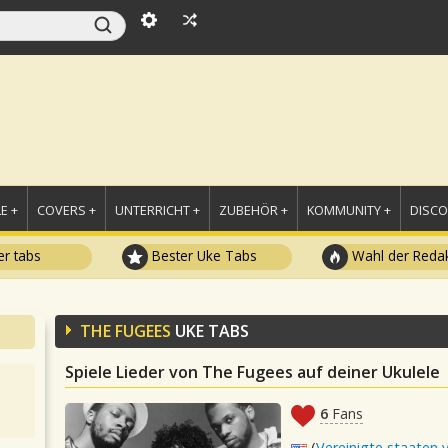
E +
COVERS +
UNTERRICHT +
ZUBEHÖR +
KOMMUNITY +
DISC
r tabs
Bester Uke Tabs
Wahl der Redak
THE FUGEES
UKE TABS
Spiele Lieder von The Fugees auf deiner Ukulele
6
Fans
(
Vereinigte staaten 