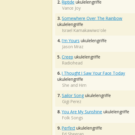
2.
Riptide
ukulelengriffe
Vance Joy
3.
Somewhere Over The Rainbow
ukulelengriffe
Israel Kamakawiwo'ole
4.
I'm Yours
ukulelengriffe
Jason Mraz
5.
Creep
ukulelengriffe
Radiohead
6.
I Thought I Saw Your Face Today
ukulelengriffe
She and Him
7.
Sailor Song
ukulelengriffe
Gigi Perez
8.
You Are My Sunshine
ukulelengriffe
Folk Songs
9.
Perfect
ukulelengriffe
Ed Sheeran