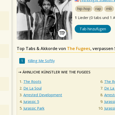
hip-hop
rap
rnb
1
Lieder (0 tabs und 1 
Tab hinzufügen
Top Tabs & Akkorde von
The Fugees
, verpassen 
Killing Me Softly
ÄHNLICHE KÜNSTLER WIE THE FUGEES
The Roots
The R
De La Soul
De La
Arrested Development
Arres
Jurassic 5
Jurass
Jurassic Park
Jurass