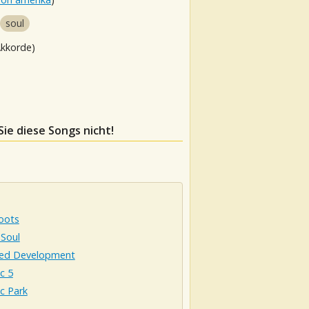
soul
Akkorde)
Sie diese Songs nicht!
oots
 Soul
ted Development
ic 5
ic Park