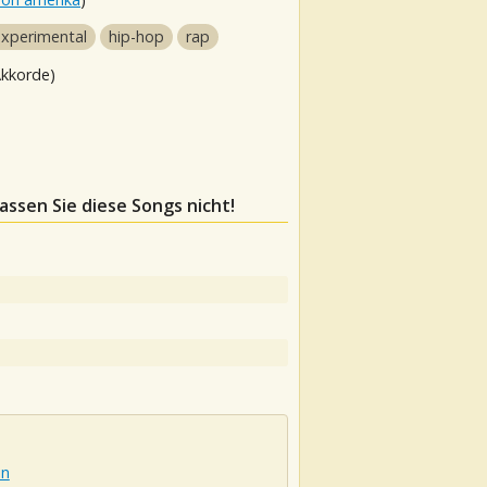
experimental
hip-hop
rap
Akkorde)
passen Sie diese Songs nicht!
in