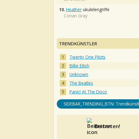
10.
Heather
ukulelengriffe
Conan Gray
TRENDKÜNSTLER
Twenty One Pilots
Billie Eilish
Unknown
The Beatles
Panic! At The Disco
SIDEBAR_TRENDING_BTN: Trendkünstl
Beitreten!