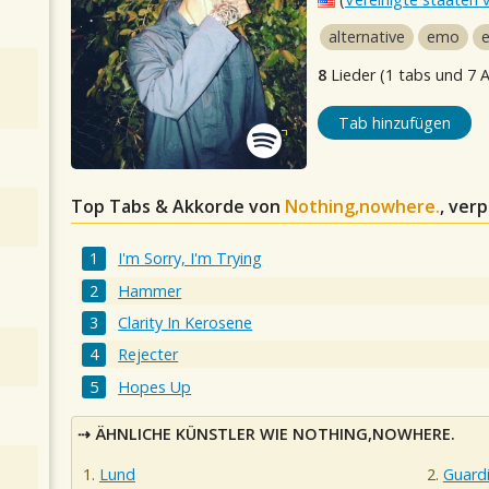
alternative
emo
8
Lieder (1 tabs und 7 
Tab hinzufügen
Top Tabs & Akkorde von
Nothing,nowhere.
, ver
I'm Sorry, I'm Trying
Hammer
Clarity In Kerosene
Rejecter
Hopes Up
ÄHNLICHE KÜNSTLER WIE NOTHING,NOWHERE.
Lund
Guard