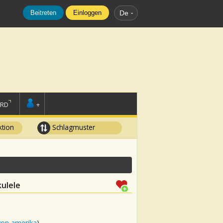
Beitreten
Einloggen
De
ORD
+
tion
Schlagmuster
kulele
von amerika
)