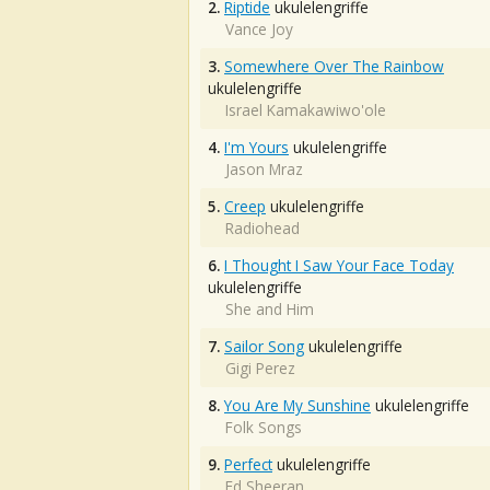
2.
Riptide
ukulelengriffe
Vance Joy
3.
Somewhere Over The Rainbow
ukulelengriffe
Israel Kamakawiwo'ole
4.
I'm Yours
ukulelengriffe
Jason Mraz
5.
Creep
ukulelengriffe
Radiohead
6.
I Thought I Saw Your Face Today
ukulelengriffe
She and Him
7.
Sailor Song
ukulelengriffe
Gigi Perez
8.
You Are My Sunshine
ukulelengriffe
Folk Songs
9.
Perfect
ukulelengriffe
Ed Sheeran