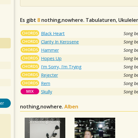
Es gibt
8
nothing,nowhere.
Tabulaturen, Ukulelen
CHORDS
Black Heart
Song b
CHORDS
Clarity In Kerosene
Song b
CHORDS
Hammer
Song b
CHORDS
Hopes Up
Song b
CHORDS
I'm Sorry, I'm Trying
Song b
CHORDS
Rejecter
Song b
CHORDS
Rem
Song b
MIX
Skully
Song b
er
nothing,nowhere.
Alben