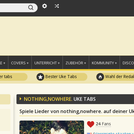
E +
COVERS +
UNTERRICHT +
ZUBEHÖR +
KOMMUNITY +
DISC
r tabs
Bester Uke Tabs
Wahl der Redak
NOTHING,NOWHERE.
UKE TABS
Spiele Lieder von nothing,nowhere. auf deiner U
24
Fans
(
Vereinigte staaten 