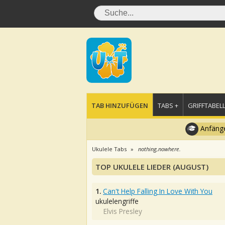
TAB HINZUFÜGEN
TABS +
GRIFFTABELL
Anfänge
Ukulele Tabs
nothing,nowhere.
TOP UKULELE LIEDER (AUGUST)
1.
Can't Help Falling In Love With You
ukulelengriffe
Elvis Presley