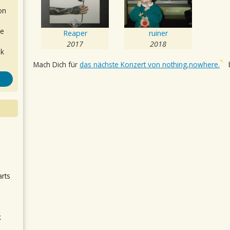
on
de
Reaper
ruiner
2017
2018
ok
Mach Dich für
das nächste Konzert von nothing,nowhere.
b
.
arts
k
m