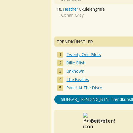
10.
Heather
ukulelengriffe
Conan Gray
TRENDKÜNSTLER
Twenty One Pilots
Billie Eilish
Unknown
The Beatles
Panic! At The Disco
SIDEBAR_TRENDING_BTN: Trendkünstl
Beitreten!