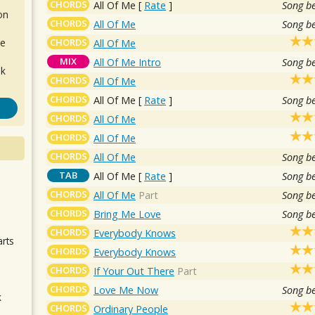
CHORDS
All Of Me
[
Rate
]
Song b
on
CHORDS
All Of Me
Song b
CHORDS
de
All Of Me
MIX
All Of Me Intro
Song b
ok
CHORDS
All Of Me
CHORDS
All Of Me
[
Rate
]
Song b
CHORDS
All Of Me
CHORDS
All Of Me
CHORDS
All Of Me
Song b
TAB
All Of Me
[
Rate
]
Song b
.
CHORDS
All Of Me
Part
Song b
CHORDS
Bring Me Love
Song b
CHORDS
Everybody Knows
arts
CHORDS
Everybody Knows
CHORDS
If Your Out There
Part
CHORDS
Love Me Now
Song b
k
CHORDS
Ordinary People
m