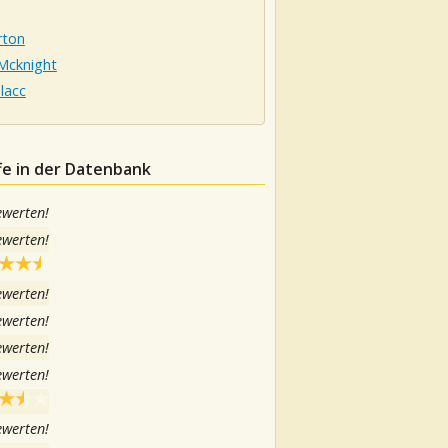
rton
 Mcknight
lacc
fe in der Datenbank
ewerten!
ewerten!
ewerten!
ewerten!
ewerten!
ewerten!
ewerten!