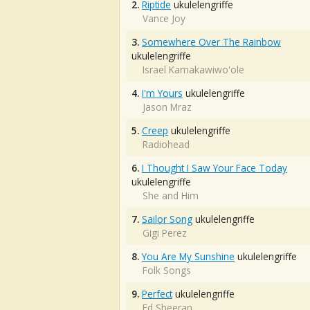
2.
Riptide
ukulelengriffe
Vance Joy
3.
Somewhere Over The Rainbow
ukulelengriffe
Israel Kamakawiwo'ole
4.
I'm Yours
ukulelengriffe
Jason Mraz
5.
Creep
ukulelengriffe
Radiohead
6.
I Thought I Saw Your Face Today
ukulelengriffe
She and Him
7.
Sailor Song
ukulelengriffe
Gigi Perez
8.
You Are My Sunshine
ukulelengriffe
Folk Songs
9.
Perfect
ukulelengriffe
Ed Sheeran