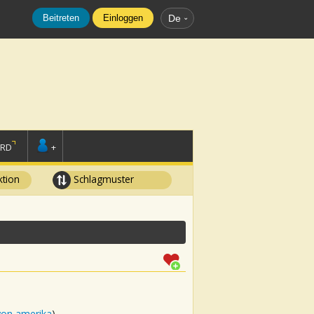
Beitreten
Einloggen
De
ORD
+
tion
Schlagmuster
von amerika
)