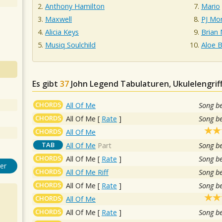
Anthony Hamilton
Mario
Maxwell
PJ Mo
Alicia Keys
Brian
Musiq Soulchild
Aloe B
Es gibt
37
John Legend
Tabulaturen, Ukulelengrif
CHORDS
All Of Me
Song b
CHORDS
All Of Me
[
Rate
]
Song b
CHORDS
All Of Me
TAB
All Of Me
Part
Song b
CHORDS
All Of Me
[
Rate
]
Song b
er
CHORDS
All Of Me Riff
Song b
CHORDS
All Of Me
[
Rate
]
Song b
CHORDS
All Of Me
CHORDS
All Of Me
[
Rate
]
Song b