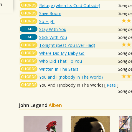
n
CHORDS
Refuge (when Its Cold Outside)
Song b
CHORDS
Save Room
Song b
CHORDS
So High
TAB
Stay With You
Song b
TAB
Stick With You
Song b
CHORDS
Tonight (best You Ever Had)
CHORDS
Where Did My Baby Go
Song b
CHORDS
Who Did That To You
Song b
CHORDS
Written In The Stars
Song b
CHORDS
You and I (nobody In The World)
CHORDS
You And I (nobody In The World)
[
Rate
]
Song b
John Legend
Alben