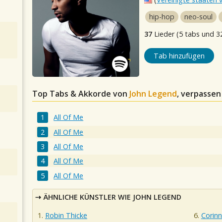
hip-hop
neo-soul
37
Lieder (5 tabs und 3
Tab hinzufügen
Top Tabs & Akkorde von
John Legend
, verpassen
All Of Me
All Of Me
All Of Me
All Of Me
All Of Me
ÄHNLICHE KÜNSTLER WIE JOHN LEGEND
Robin Thicke
Corinn