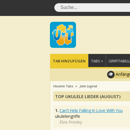
TAB HINZUFÜGEN
TABS +
GRIFFTABELL
Anfänge
Ukulele Tabs
John Legend
TOP UKULELE LIEDER (AUGUST)
1.
Can't Help Falling In Love With You
ukulelengriffe
Elvis Presley