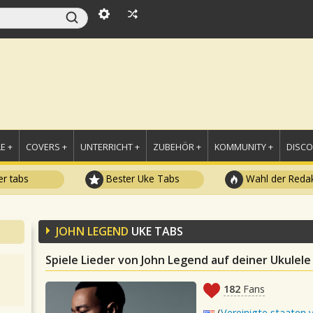
E +
COVERS +
UNTERRICHT +
ZUBEHÖR +
KOMMUNITY +
DISC
r tabs
Bester Uke Tabs
Wahl der Redak
JOHN LEGEND
UKE TABS
Spiele Lieder von John Legend auf deiner Ukulele
182
Fans
(
Vereinigte staaten 