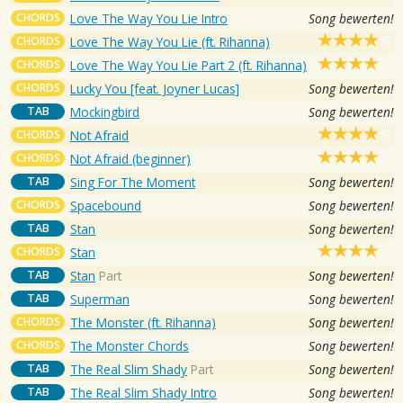
CHORDS
Love The Way You Lie Intro
Song bewerten!
CHORDS
Love The Way You Lie (ft. Rihanna)
CHORDS
Love The Way You Lie Part 2 (ft. Rihanna)
CHORDS
Lucky You [feat. Joyner Lucas]
Song bewerten!
TAB
Mockingbird
Song bewerten!
CHORDS
Not Afraid
CHORDS
Not Afraid (beginner)
TAB
Sing For The Moment
Song bewerten!
CHORDS
Spacebound
Song bewerten!
TAB
Stan
Song bewerten!
CHORDS
Stan
TAB
Stan
Part
Song bewerten!
TAB
Superman
Song bewerten!
CHORDS
The Monster (ft. Rihanna)
Song bewerten!
CHORDS
The Monster Chords
Song bewerten!
TAB
The Real Slim Shady
Part
Song bewerten!
TAB
The Real Slim Shady Intro
Song bewerten!