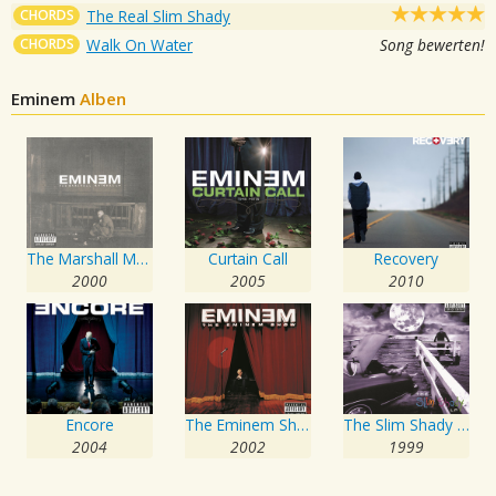
CHORDS
The Real Slim Shady
CHORDS
Walk On Water
Song bewerten!
Eminem
Alben
The Marshall Mathers LP
Curtain Call
Recovery
2000
2005
2010
Encore
The Eminem Show
The Slim Shady LP
2004
2002
1999