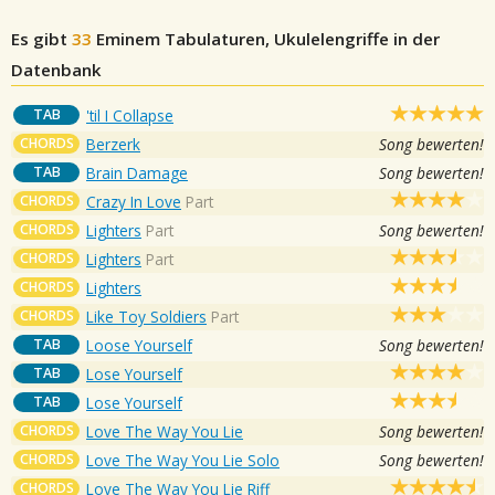
Es gibt
33
Eminem
Tabulaturen, Ukulelengriffe in der
Datenbank
TAB
'til I Collapse
CHORDS
Berzerk
Song bewerten!
TAB
Brain Damage
Song bewerten!
CHORDS
Crazy In Love
Part
CHORDS
Lighters
Part
Song bewerten!
CHORDS
Lighters
Part
CHORDS
Lighters
CHORDS
Like Toy Soldiers
Part
TAB
Loose Yourself
Song bewerten!
TAB
Lose Yourself
TAB
Lose Yourself
CHORDS
Love The Way You Lie
Song bewerten!
CHORDS
Love The Way You Lie Solo
Song bewerten!
CHORDS
Love The Way You Lie Riff