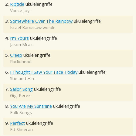
2.
Riptide
ukulelengriffe
Vance Joy
3.
Somewhere Over The Rainbow
ukulelengriffe
Israel Kamakawiwo'ole
4.
I'm Yours
ukulelengriffe
Jason Mraz
5.
Creep
ukulelengriffe
Radiohead
6.
I Thought I Saw Your Face Today
ukulelengriffe
She and Him
7.
Sailor Song
ukulelengriffe
Gigi Perez
8.
You Are My Sunshine
ukulelengriffe
Folk Songs
9.
Perfect
ukulelengriffe
Ed Sheeran