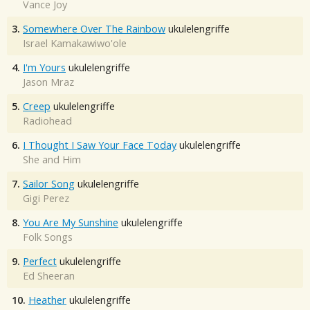
Vance Joy
3.
Somewhere Over The Rainbow
ukulelengriffe
Israel Kamakawiwo'ole
4.
I'm Yours
ukulelengriffe
Jason Mraz
5.
Creep
ukulelengriffe
Radiohead
6.
I Thought I Saw Your Face Today
ukulelengriffe
She and Him
7.
Sailor Song
ukulelengriffe
Gigi Perez
8.
You Are My Sunshine
ukulelengriffe
Folk Songs
9.
Perfect
ukulelengriffe
Ed Sheeran
10.
Heather
ukulelengriffe