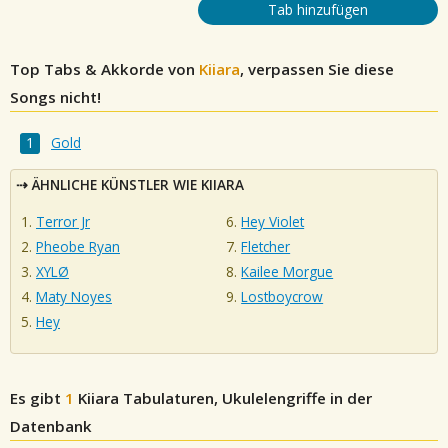
Tab hinzufügen
Top Tabs & Akkorde von
Kiiara
, verpassen Sie diese
Songs nicht!
Gold
ÄHNLICHE KÜNSTLER WIE KIIARA
Terror Jr
Hey Violet
Pheobe Ryan
Fletcher
XYLØ
Kailee Morgue
Maty Noyes
Lostboycrow
Hey
Es gibt
1
Kiiara
Tabulaturen, Ukulelengriffe in der
Datenbank