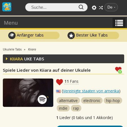
De
Menu
Anfänger tabs
Bester Uke Tabs
Ukulele Tabs
Kiiara
KIIARA
UKE TABS
Spiele Lieder von Kiiara auf deiner Ukulele
11
Fans
(
Vereinigte staaten von amerika
)
alternative
electronic
hip-hop
indie
rap
1
Lieder (0 tabs und 1 Akkorde)