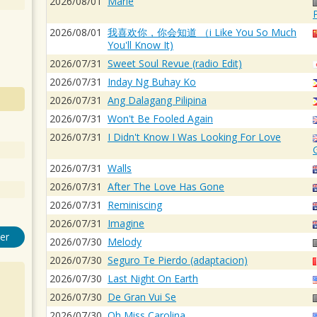
2026/08/01
Marie
2026/08/01
我喜欢你，你会知道 （i Like You So Much
You'll Know It)
2026/07/31
Sweet Soul Revue (radio Edit)
2026/07/31
Inday Ng Buhay Ko
2026/07/31
Ang Dalagang Pilipina
2026/07/31
Won't Be Fooled Again
2026/07/31
I Didn't Know I Was Looking For Love
2026/07/31
Walls
2026/07/31
After The Love Has Gone
2026/07/31
Reminiscing
2026/07/31
Imagine
er
2026/07/30
Melody
2026/07/30
Seguro Te Pierdo (adaptacion)
2026/07/30
Last Night On Earth
2026/07/30
De Gran Vui Se
2026/07/30
Oh Miss Carolina