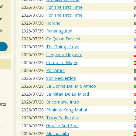
on
2026/07/30
For The First Time
2026/07/30
For The First Time
de
2026/07/30
Harana
ok
2026/07/30
Pananagutan
2026/07/29
Ce Qu'on Devient
2026/07/29
The Thing I Love
2026/07/29
Llegando Llegaste
2026/07/29
Como Tu Mujer
2026/07/29
Por Amor
2026/07/29
Son Recuerdos
.
2026/07/29
La Donna Del Mio Amico
2026/07/28
La Mitad De La Mitad
2026/07/28
Bricomania Intro
arts
2026/07/28
Pilipinas Kong Mahal
2026/07/28
Tuloy Pa Rin Ako
2026/07/28
Grease And Fear
k
2026/07/28
Muchachita
m