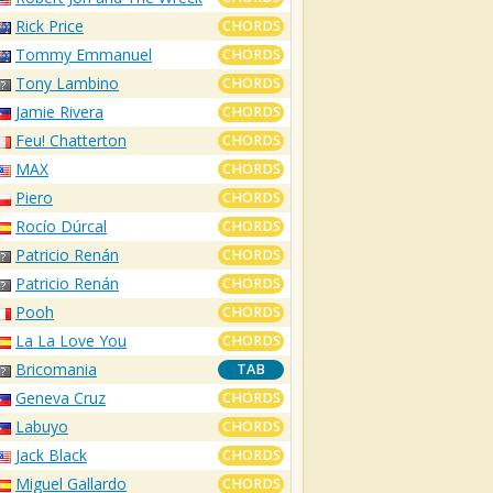
Rick Price
CHORDS
Tommy Emmanuel
CHORDS
Tony Lambino
CHORDS
Jamie Rivera
CHORDS
Feu! Chatterton
CHORDS
MAX
CHORDS
Piero
CHORDS
Rocío Dúrcal
CHORDS
Patricio Renán
CHORDS
Patricio Renán
CHORDS
Pooh
CHORDS
La La Love You
CHORDS
Bricomania
TAB
Geneva Cruz
CHORDS
Labuyo
CHORDS
Jack Black
CHORDS
Miguel Gallardo
CHORDS