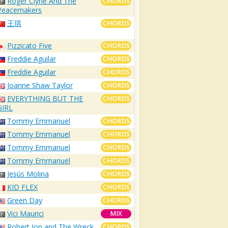
Roger Clyne And The
CHORDS
Peacemakers
王琪
CHORDS
Pizzicato Five
CHORDS
Freddie Aguilar
CHORDS
Freddie Aguilar
CHORDS
Joanne Shaw Taylor
CHORDS
EVERYTHING BUT THE
CHORDS
GIRL
Tommy Emmanuel
CHORDS
Tommy Emmanuel
CHORDS
Tommy Emmanuel
CHORDS
Tommy Emmanuel
CHORDS
Jesús Molina
CHORDS
KID FLEX
CHORDS
Green Day
CHORDS
Vici Maurici
MIX
Robert Jon and The Wreck
CHORDS