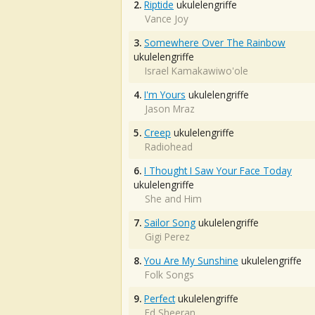
2.
Riptide
ukulelengriffe
Vance Joy
3.
Somewhere Over The Rainbow
ukulelengriffe
Israel Kamakawiwo'ole
4.
I'm Yours
ukulelengriffe
Jason Mraz
5.
Creep
ukulelengriffe
Radiohead
6.
I Thought I Saw Your Face Today
ukulelengriffe
She and Him
7.
Sailor Song
ukulelengriffe
Gigi Perez
8.
You Are My Sunshine
ukulelengriffe
Folk Songs
9.
Perfect
ukulelengriffe
Ed Sheeran