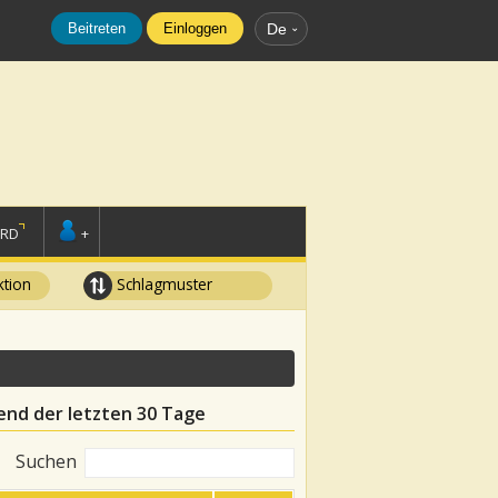
Beitreten
Einloggen
De
ORD
+
tion
Schlagmuster
nd der letzten 30 Tage
Suchen