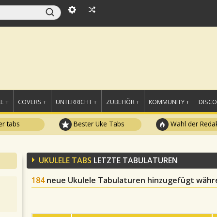
E +
COVERS +
UNTERRICHT +
ZUBEHÖR +
KOMMUNITY +
DISC
r tabs
Bester Uke Tabs
Wahl der Redak
UKULELE TABS
LETZTE TABULATUREN
184
neue Ukulele Tabulaturen hinzugefügt währe