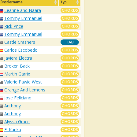
Künstlername
Typ
Leanne and Naara
CHORDS
Tommy Emmanuel
CHORDS
Rick Price
CHORDS
Tommy Emmanuel
CHORDS
Castle Crashers
TAB
Carlos Escobedo
CHORDS
Javiera Electra
CHORDS
Broken Back
CHORDS
Martin Garrix
CHORDS
Valerie Pawid West
CHORDS
Orange And Lemons
CHORDS
Jose Feliciano
CHORDS
Anthony
CHORDS
Anthony
CHORDS
Alyssa Grace
CHORDS
El Kanka
CHORDS