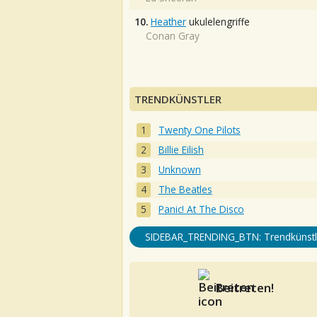
10.
Heather
ukulelengriffe
Conan Gray
TRENDKÜNSTLER
Twenty One Pilots
Billie Eilish
Unknown
The Beatles
Panic! At The Disco
SIDEBAR_TRENDING_BTN: Trendkünstl
Beitreten!