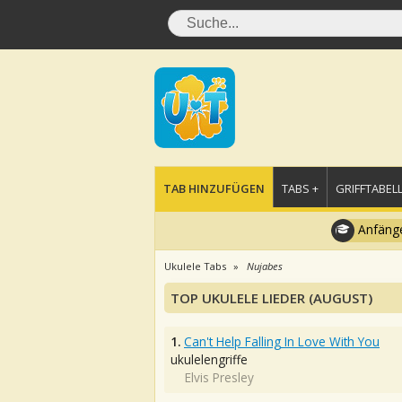
TAB HINZUFÜGEN
TABS +
GRIFFTABELL
Anfänge
Ukulele Tabs
Nujabes
TOP UKULELE LIEDER (AUGUST)
1.
Can't Help Falling In Love With You
ukulelengriffe
Elvis Presley