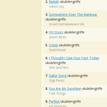
2.
Riptide
ukulelengriffe
Vance Joy
3.
Somewhere Over The Rainbow
ukulelengriffe
Israel Kamakawiwo'ole
4.
I'm Yours
ukulelengriffe
Jason Mraz
5.
Creep
ukulelengriffe
Radiohead
6.
I Thought I Saw Your Face Today
ukulelengriffe
She and Him
7.
Sailor Song
ukulelengriffe
Gigi Perez
8.
You Are My Sunshine
ukulelengriffe
Folk Songs
9.
Perfect
ukulelengriffe
Ed Sheeran