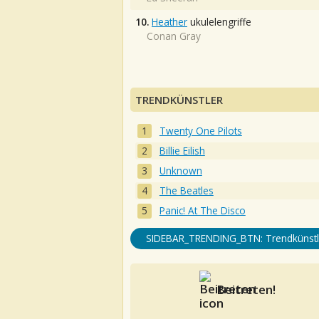
10.
Heather
ukulelengriffe
Conan Gray
TRENDKÜNSTLER
Twenty One Pilots
Billie Eilish
Unknown
The Beatles
Panic! At The Disco
SIDEBAR_TRENDING_BTN: Trendkünstl
Beitreten!