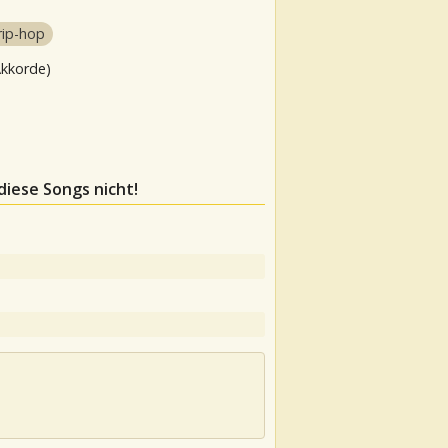
rip-hop
Akkorde)
diese Songs nicht!