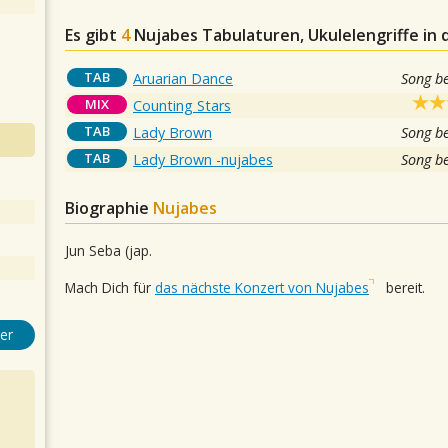
Es gibt
4
Nujabes
Tabulaturen, Ukulelengriffe in
TAB
Aruarian Dance
Song b
MIX
Counting Stars
TAB
Lady Brown
Song b
TAB
Lady Brown -nujabes
Song b
Biographie
Nujabes
Jun Seba (jap.
Mach Dich für
das nächste Konzert von Nujabes
bereit.
er