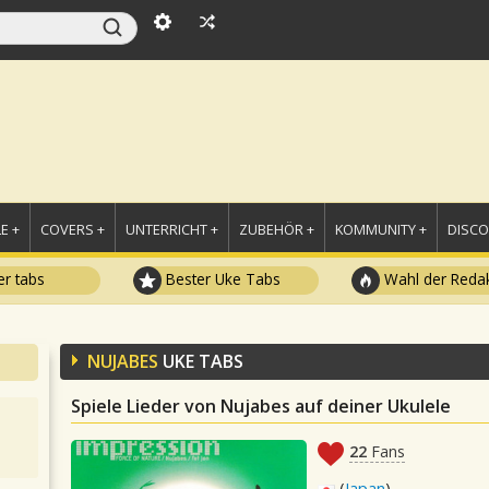
E +
COVERS +
UNTERRICHT +
ZUBEHÖR +
KOMMUNITY +
DISC
r tabs
Bester Uke Tabs
Wahl der Redak
NUJABES
UKE TABS
Spiele Lieder von Nujabes auf deiner Ukulele
22
Fans
(
Japan
)