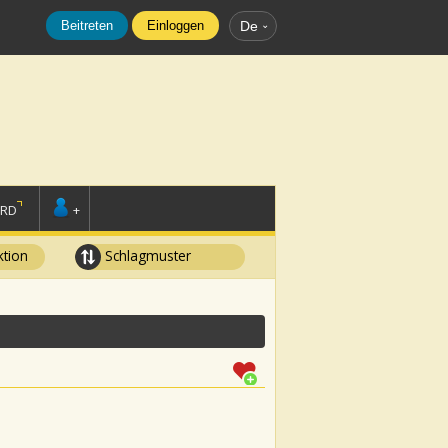
Beitreten
Einloggen
De
ORD
+
tion
Schlagmuster