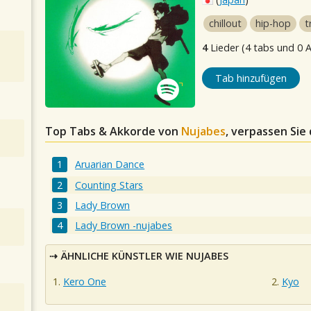
chillout
hip-hop
t
4
Lieder (4 tabs und 0 
Tab hinzufügen
Top Tabs & Akkorde von
Nujabes
, verpassen Sie 
Aruarian Dance
Counting Stars
Lady Brown
Lady Brown -nujabes
ÄHNLICHE KÜNSTLER WIE NUJABES
Kero One
Kyo