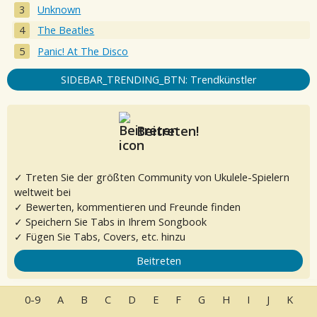
Unknown
The Beatles
Panic! At The Disco
SIDEBAR_TRENDING_BTN: Trendkünstler
Beitreten!
✓ Treten Sie der größten Community von Ukulele-Spielern
weltweit bei
✓ Bewerten, kommentieren und Freunde finden
✓ Speichern Sie Tabs in Ihrem Songbook
✓ Fügen Sie Tabs, Covers, etc. hinzu
Beitreten
0-9
A
B
C
D
E
F
G
H
I
J
K