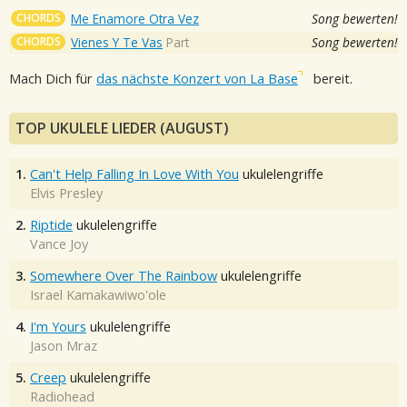
CHORDS
Me Enamore Otra Vez
Song bewerten!
CHORDS
Vienes Y Te Vas
Part
Song bewerten!
Mach Dich für
das nächste Konzert von La Base
bereit.
TOP UKULELE LIEDER (AUGUST)
1.
Can't Help Falling In Love With You
ukulelengriffe
Elvis Presley
2.
Riptide
ukulelengriffe
Vance Joy
3.
Somewhere Over The Rainbow
ukulelengriffe
Israel Kamakawiwo'ole
4.
I'm Yours
ukulelengriffe
Jason Mraz
5.
Creep
ukulelengriffe
Radiohead