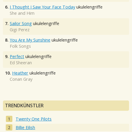
6.
I Thought I Saw Your Face Today
ukulelengriffe
She and Him
7.
Sailor Song
ukulelengriffe
Gigi Perez
8.
You Are My Sunshine
ukulelengriffe
Folk Songs
9.
Perfect
ukulelengriffe
Ed Sheeran
10.
Heather
ukulelengriffe
Conan Gray
TRENDKÜNSTLER
Twenty One Pilots
Billie Eilish