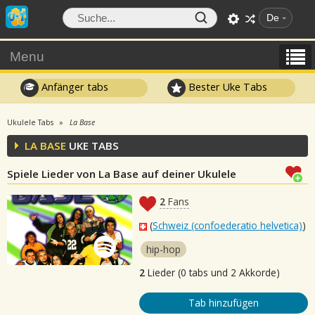
De
Menu
Anfänger tabs
Bester Uke Tabs
Ukulele Tabs
La Base
LA BASE
UKE TABS
Spiele Lieder von La Base auf deiner Ukulele
2
Fans
(
Schweiz (confoederatio helvetica)
)
hip-hop
2
Lieder (0 tabs und 2 Akkorde)
Tab hinzufügen