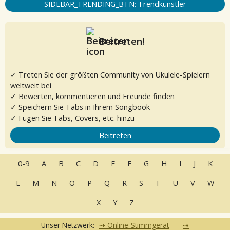
SIDEBAR_TRENDING_BTN: Trendkünstler
Beitreten!
✓ Treten Sie der größten Community von Ukulele-Spielern
weltweit bei
✓ Bewerten, kommentieren und Freunde finden
✓ Speichern Sie Tabs in Ihrem Songbook
✓ Fügen Sie Tabs, Covers, etc. hinzu
Beitreten
0-9
A
B
C
D
E
F
G
H
I
J
K
L
M
N
O
P
Q
R
S
T
U
V
W
X
Y
Z
Unser Netzwerk:
Online-Stimmgerät