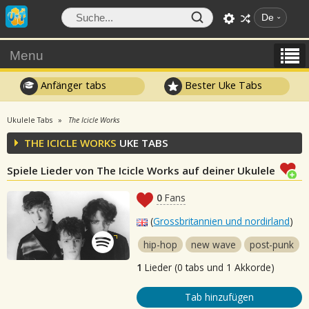
De
Menu
Anfänger tabs
Bester Uke Tabs
Ukulele Tabs
The Icicle Works
THE ICICLE WORKS
UKE TABS
Spiele Lieder von The Icicle Works auf deiner Ukulele
0
Fans
(
Grossbritannien und nordirland
)
hip-hop
new wave
post-punk
1
Lieder (0 tabs und 1 Akkorde)
Tab hinzufügen