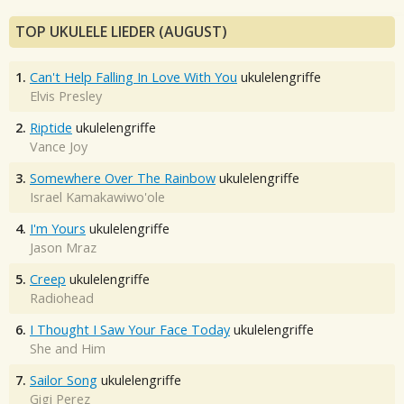
TOP UKULELE LIEDER (AUGUST)
1.
Can't Help Falling In Love With You
ukulelengriffe
Elvis Presley
2.
Riptide
ukulelengriffe
Vance Joy
3.
Somewhere Over The Rainbow
ukulelengriffe
Israel Kamakawiwo'ole
4.
I'm Yours
ukulelengriffe
Jason Mraz
5.
Creep
ukulelengriffe
Radiohead
6.
I Thought I Saw Your Face Today
ukulelengriffe
She and Him
7.
Sailor Song
ukulelengriffe
Gigi Perez