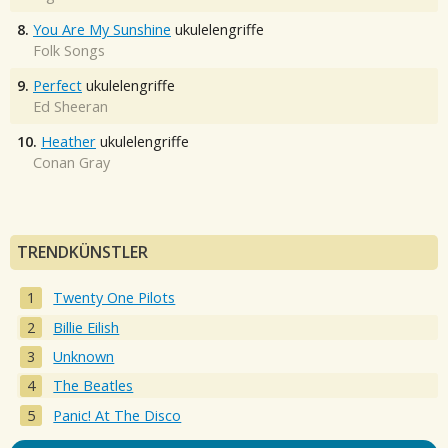
8.
You Are My Sunshine
ukulelengriffe
Folk Songs
9.
Perfect
ukulelengriffe
Ed Sheeran
10.
Heather
ukulelengriffe
Conan Gray
TRENDKÜNSTLER
Twenty One Pilots
Billie Eilish
Unknown
The Beatles
Panic! At The Disco