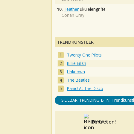
10.
Heather
ukulelengriffe
Conan Gray
TRENDKÜNSTLER
Twenty One Pilots
Billie Eilish
Unknown
The Beatles
Panic! At The Disco
SIDEBAR_TRENDING_BTN: Trendkünstl
Beitreten!