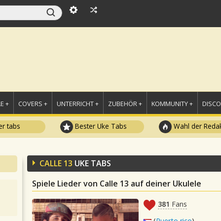
E +
COVERS +
UNTERRICHT +
ZUBEHÖR +
KOMMUNITY +
DISC
r tabs
Bester Uke Tabs
Wahl der Redak
CALLE 13
UKE TABS
Spiele Lieder von Calle 13 auf deiner Ukulele
381
Fans
(
Puerto rico
)