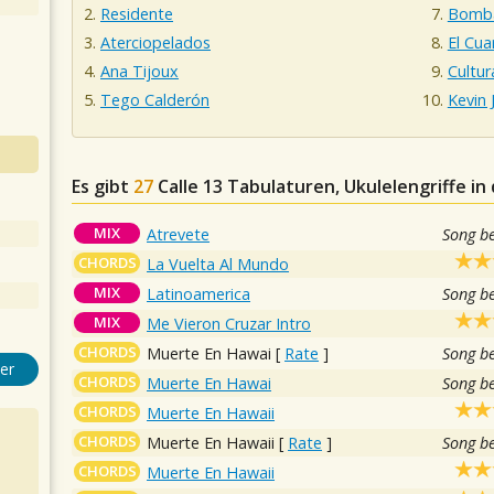
Residente
Bomba
Aterciopelados
El Cu
Ana Tijoux
Cultur
Tego Calderón
Kevin
Es gibt
27
Calle 13
Tabulaturen, Ukulelengriffe in
MIX
Atrevete
Song b
CHORDS
La Vuelta Al Mundo
MIX
Latinoamerica
Song b
MIX
Me Vieron Cruzar Intro
CHORDS
Muerte En Hawai
[
Rate
]
Song b
er
CHORDS
Muerte En Hawai
Song b
CHORDS
Muerte En Hawaii
CHORDS
Muerte En Hawaii
[
Rate
]
Song b
CHORDS
Muerte En Hawaii