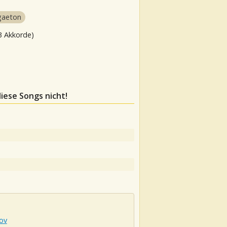
gaeton
3 Akkorde)
diese Songs nicht!
ov