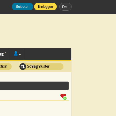
Beitreten
Einloggen
De
ORD
+
tion
Schlagmuster