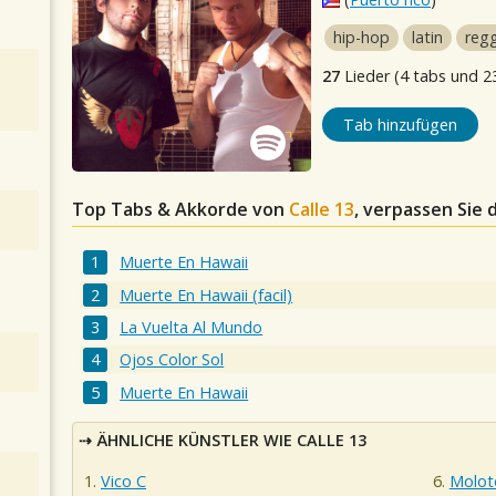
hip-hop
latin
reg
27
Lieder (4 tabs und 2
Tab hinzufügen
Top Tabs & Akkorde von
Calle 13
, verpassen Sie 
Muerte En Hawaii
Muerte En Hawaii (facil)
La Vuelta Al Mundo
Ojos Color Sol
Muerte En Hawaii
ÄHNLICHE KÜNSTLER WIE CALLE 13
Vico C
Molot