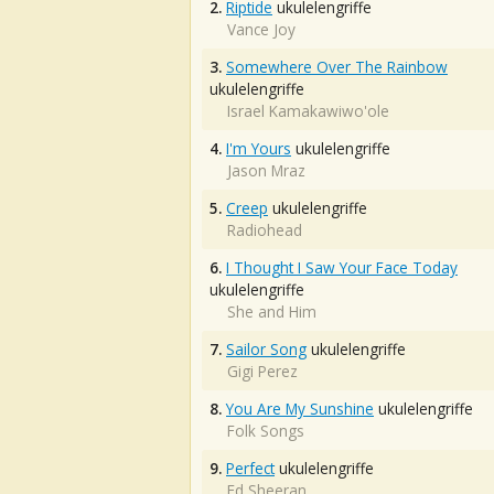
2.
Riptide
ukulelengriffe
Vance Joy
3.
Somewhere Over The Rainbow
ukulelengriffe
Israel Kamakawiwo'ole
4.
I'm Yours
ukulelengriffe
Jason Mraz
5.
Creep
ukulelengriffe
Radiohead
6.
I Thought I Saw Your Face Today
ukulelengriffe
She and Him
7.
Sailor Song
ukulelengriffe
Gigi Perez
8.
You Are My Sunshine
ukulelengriffe
Folk Songs
9.
Perfect
ukulelengriffe
Ed Sheeran