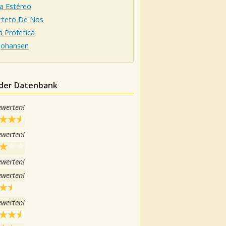
 Estéreo
arteto De Nos
a Profetica
 Johansen
 der Datenbank
ewerten!
ewerten!
ewerten!
ewerten!
ewerten!