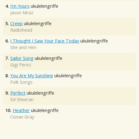
4.
I'm Yours
ukulelengriffe
Jason Mraz
5.
Creep
ukulelengriffe
Radiohead
6.
I Thought I Saw Your Face Today
ukulelengriffe
She and Him
7.
Sailor Song
ukulelengriffe
Gigi Perez
8.
You Are My Sunshine
ukulelengriffe
Folk Songs
9.
Perfect
ukulelengriffe
Ed Sheeran
10.
Heather
ukulelengriffe
Conan Gray