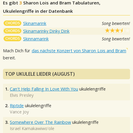
Es gibt
3
Sharon Lois and Bram
Tabulaturen,
Ukulelengriffe in der Datenbank
CHORDS
Skinamarink
Song bewerten!
CHORDS
Skinamarinky Dinky Dink
CHORDS
Skinnamarink
Song bewerten!
Mach Dich für
das nächste Konzert von Sharon Lois and Bram
bereit.
TOP UKULELE LIEDER (AUGUST)
1.
Can't Help Falling In Love With You
ukulelengriffe
Elvis Presley
2.
Riptide
ukulelengriffe
Vance Joy
3.
Somewhere Over The Rainbow
ukulelengriffe
Israel Kamakawiwo'ole