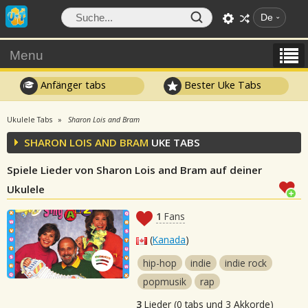
De
Menu
Anfänger tabs
Bester Uke Tabs
Ukulele Tabs
Sharon Lois and Bram
SHARON LOIS AND BRAM
UKE TABS
Spiele Lieder von Sharon Lois and Bram auf deiner
Ukulele
1
Fans
(
Kanada
)
hip-hop
indie
indie rock
popmusik
rap
3
Lieder (0 tabs und 3 Akkorde)