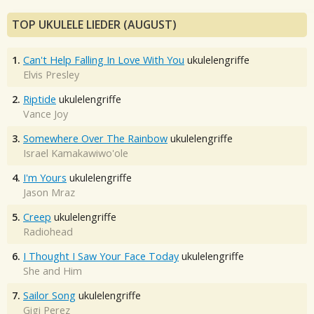
TOP UKULELE LIEDER (AUGUST)
1.
Can't Help Falling In Love With You
ukulelengriffe
Elvis Presley
2.
Riptide
ukulelengriffe
Vance Joy
3.
Somewhere Over The Rainbow
ukulelengriffe
Israel Kamakawiwo'ole
4.
I'm Yours
ukulelengriffe
Jason Mraz
5.
Creep
ukulelengriffe
Radiohead
6.
I Thought I Saw Your Face Today
ukulelengriffe
She and Him
7.
Sailor Song
ukulelengriffe
Gigi Perez