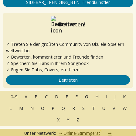
SIDEBAR_TRENDING_BTN: Trendkünstler
Beitreten!
✓ Treten Sie der größten Community von Ukulele-Spielern
weltweit bei
✓ Bewerten, kommentieren und Freunde finden
✓ Speichern Sie Tabs in Ihrem Songbook
✓ Fügen Sie Tabs, Covers, etc. hinzu
Beitreten
0-9
A
B
C
D
E
F
G
H
I
J
K
L
M
N
O
P
Q
R
S
T
U
V
W
X
Y
Z
Unser Netzwerk:
Online-Stimmgerät