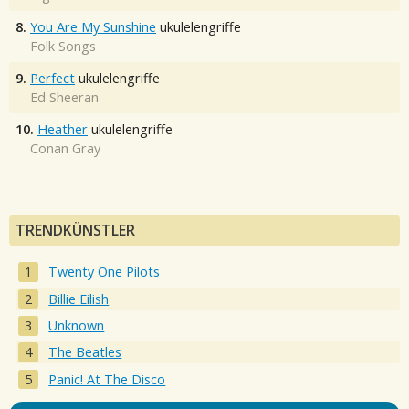
8.
You Are My Sunshine
ukulelengriffe
Folk Songs
9.
Perfect
ukulelengriffe
Ed Sheeran
10.
Heather
ukulelengriffe
Conan Gray
TRENDKÜNSTLER
Twenty One Pilots
Billie Eilish
Unknown
The Beatles
Panic! At The Disco