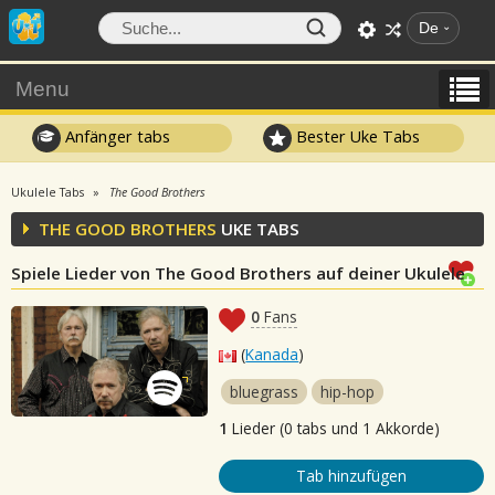
De
Menu
Anfänger tabs
Bester Uke Tabs
Ukulele Tabs
The Good Brothers
THE GOOD BROTHERS
UKE TABS
Spiele Lieder von The Good Brothers auf deiner Ukulele
0
Fans
(
Kanada
)
bluegrass
hip-hop
1
Lieder (0 tabs und 1 Akkorde)
Tab hinzufügen