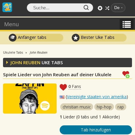
De
Menu
Anfänger tabs
Bester Uke Tabs
Ukulele Tabs
John Reuben
JOHN REUBEN
UKE TABS
Spiele Lieder von John Reuben auf deiner Ukulele
0
Fans
(
Vereinigte staaten von amerika
)
christian music
hip-hop
rap
1
Lieder (0 tabs und 1 Akkorde)
Tab hinzufügen