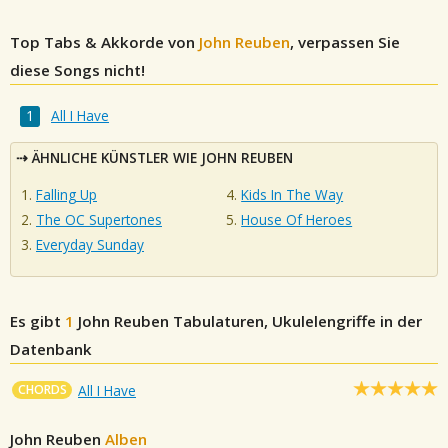
Top Tabs & Akkorde von
John Reuben
, verpassen Sie
diese Songs nicht!
All I Have
ÄHNLICHE KÜNSTLER WIE JOHN REUBEN
Falling Up
Kids In The Way
The OC Supertones
House Of Heroes
Everyday Sunday
Es gibt
1
John Reuben
Tabulaturen, Ukulelengriffe in der
Datenbank
CHORDS
All I Have
John Reuben
Alben