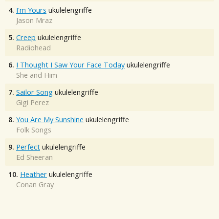
4.
I'm Yours
ukulelengriffe
Jason Mraz
5.
Creep
ukulelengriffe
Radiohead
6.
I Thought I Saw Your Face Today
ukulelengriffe
She and Him
7.
Sailor Song
ukulelengriffe
Gigi Perez
8.
You Are My Sunshine
ukulelengriffe
Folk Songs
9.
Perfect
ukulelengriffe
Ed Sheeran
10.
Heather
ukulelengriffe
Conan Gray