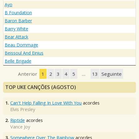
Ayo
B Foundation
Baron Barber
Barry White
Bear Attack
Beau Dommage
Beissoul And Einius
Belle Brigade
Anterior
1
2
3
4
5
…
13
Seguinte
TOP UKE CANÇÕES (AGOSTO)
1.
Can't Help Falling In Love With You
acordes
Elvis Presley
2.
Riptide
acordes
Vance Joy
3.
Somewhere Over The Rainbow
acordes