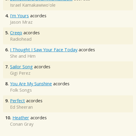
Israel Kamakawiwo'ole
4.
I'm Yours
acordes
Jason Mraz
5.
Creep
acordes
Radiohead
6.
I Thought I Saw Your Face Today
acordes
She and Him
7.
Sailor Song
acordes
Gigi Perez
8.
You Are My Sunshine
acordes
Folk Songs
9.
Perfect
acordes
Ed Sheeran
10.
Heather
acordes
Conan Gray