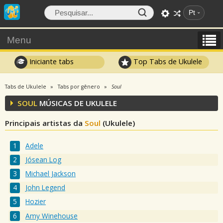
Pt
Menu
Iniciante tabs
Top Tabs de Ukulele
Tabs de Ukulele
Tabs por gênero
Soul
SOUL
MÚSICAS DE UKULELE
Principais artistas da
Soul
(Ukulele)
Adele
Jósean Log
Michael Jackson
John Legend
Hozier
Amy Winehouse