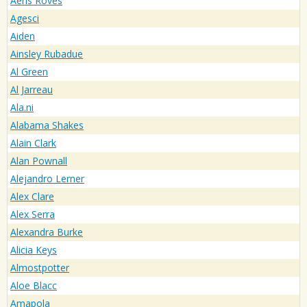
Aeris Roves
Agesci
Aiden
Ainsley Rubadue
Al Green
Al Jarreau
Ala.ni
Alabama Shakes
Alain Clark
Alan Pownall
Alejandro Lerner
Alex Clare
Alex Serra
Alexandra Burke
Alicia Keys
Almostpotter
Aloe Blacc
Amapola