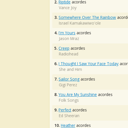
2.
Riptide
acordes
Vance Joy
3.
Somewhere Over The Rainbow
acord
Israel Kamakawiwo'ole
4.
I'm Yours
acordes
Jason Mraz
5.
Creep
acordes
Radiohead
6.
I Thought I Saw Your Face Today
acor
She and Him
7.
Sailor Song
acordes
Gigi Perez
8.
You Are My Sunshine
acordes
Folk Songs
9.
Perfect
acordes
Ed Sheeran
10.
Heather
acordes