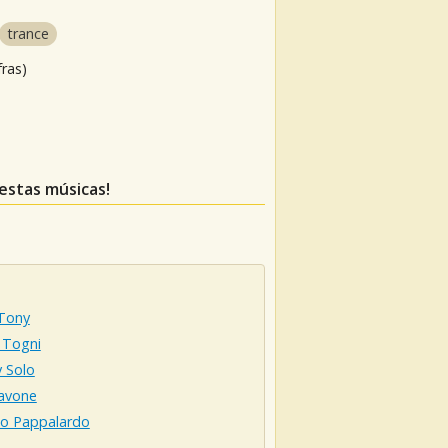
trance
fras)
 estas músicas!
 Tony
 Togni
 Solo
Pavone
no Pappalardo