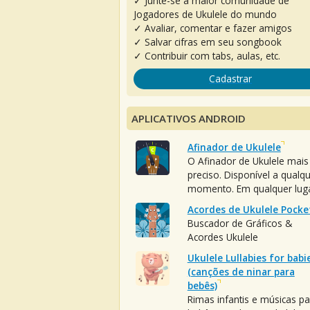
✓ Junte-se à maior comunidade de
Jogadores de Ukulele do mundo
✓ Avaliar, comentar e fazer amigos
✓ Salvar cifras em seu songbook
✓ Contribuir com tabs, aulas, etc.
Cadastrar
APLICATIVOS ANDROID
Afinador de Ukulele
O Afinador de Ukulele mais
preciso. Disponível a qualq
momento. Em qualquer luga
Acordes de Ukulele Pocke
Buscador de Gráficos &
Acordes Ukulele
Ukulele Lullabies for babi
(canções de ninar para
bebês)
Rimas infantis e músicas pa