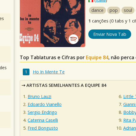
dance
pop
soul
es
1
canções (0 tabs y 1 ci
Enviar Nova Tab
Top Tablaturas e Cifras por
Equipe 84
, não perca
des
Ho In Mente Te
ARTISTAS SEMELHANTES A EQUIPE 84
Bruno Lauzi
Little
Edoardo Vianello
Gianni
Sergio Endrigo
Bobby
Caterina Caselli
Rita 
Fred Bongusto
Adria