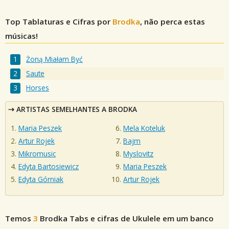
Top Tablaturas e Cifras por
Brodka
, não perca estas
músicas!
Żoną Miałam Być
Saute
Horses
ARTISTAS SEMELHANTES A BRODKA
Maria Peszek
Mela Koteluk
Artur Rojek
Bajm
Mikromusic
Myslovitz
Edyta Bartosiewicz
Maria Peszek
Edyta Górniak
Artur Rojek
Temos
3
Brodka
Tabs e cifras de Ukulele em um banco