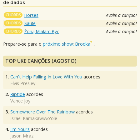
de dados
CHORDS
Horses
Avalie a canção!
CHORDS
Saute
Avalie a canção!
CHORDS
Żoną Miałam Być
Avalie a canção!
Prepare-se para o
próximo show: Brodka
.
TOP UKE CANÇÕES (AGOSTO)
1.
Can't Help Falling In Love With You
acordes
Elvis Presley
2.
Riptide
acordes
Vance Joy
3.
Somewhere Over The Rainbow
acordes
Israel Kamakawiwo'ole
4.
I'm Yours
acordes
Jason Mraz