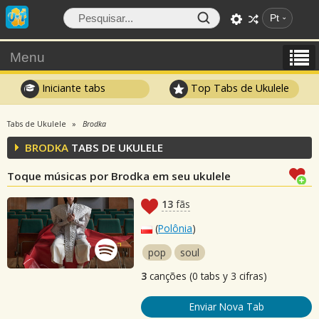
Pt
Menu
Iniciante tabs
Top Tabs de Ukulele
Tabs de Ukulele
Brodka
BRODKA
TABS DE UKULELE
Toque músicas por Brodka em seu ukulele
13
fãs
(
Polônia
)
pop
soul
3
canções (0 tabs y 3 cifras)
Enviar Nova Tab