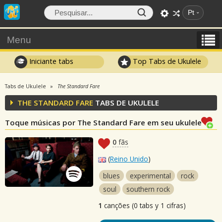
Pt
Menu
Iniciante tabs
Top Tabs de Ukulele
Tabs de Ukulele
The Standard Fare
THE STANDARD FARE
TABS DE UKULELE
Toque músicas por The Standard Fare em seu ukulele
0
fãs
(
Reino Unido
)
blues
experimental
rock
soul
southern rock
1
canções (0 tabs y 1 cifras)