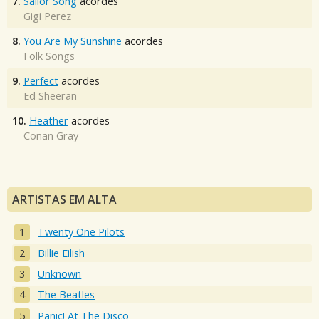
7.
Sailor Song
acordes
Gigi Perez
8.
You Are My Sunshine
acordes
Folk Songs
9.
Perfect
acordes
Ed Sheeran
10.
Heather
acordes
Conan Gray
ARTISTAS EM ALTA
Twenty One Pilots
Billie Eilish
Unknown
The Beatles
Panic! At The Disco