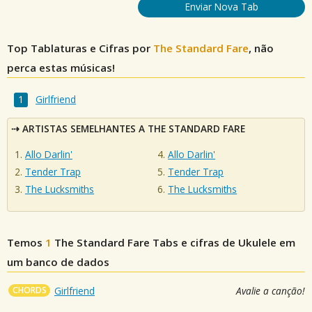
Enviar Nova Tab
Top Tablaturas e Cifras por
The Standard Fare
, não
perca estas músicas!
Girlfriend
ARTISTAS SEMELHANTES A THE STANDARD FARE
Allo Darlin'
Allo Darlin'
Tender Trap
Tender Trap
The Lucksmiths
The Lucksmiths
Temos
1
The Standard Fare
Tabs e cifras de Ukulele em
um banco de dados
CHORDS
Girlfriend
Avalie a canção!