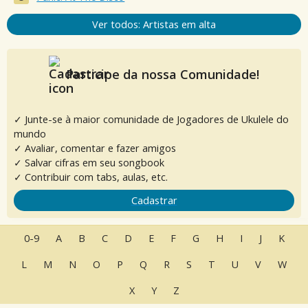
Ver todos: Artistas em alta
Participe da nossa Comunidade!
✓ Junte-se à maior comunidade de Jogadores de Ukulele do
mundo
✓ Avaliar, comentar e fazer amigos
✓ Salvar cifras em seu songbook
✓ Contribuir com tabs, aulas, etc.
Cadastrar
0-9
A
B
C
D
E
F
G
H
I
J
K
L
M
N
O
P
Q
R
S
T
U
V
W
X
Y
Z