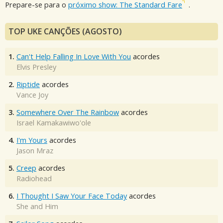
Prepare-se para o
próximo show: The Standard Fare
.
TOP UKE CANÇÕES (AGOSTO)
1.
Can't Help Falling In Love With You
acordes
Elvis Presley
2.
Riptide
acordes
Vance Joy
3.
Somewhere Over The Rainbow
acordes
Israel Kamakawiwo'ole
4.
I'm Yours
acordes
Jason Mraz
5.
Creep
acordes
Radiohead
6.
I Thought I Saw Your Face Today
acordes
She and Him