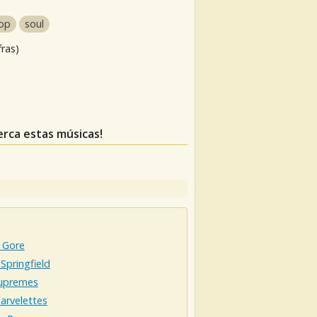
op
soul
fras)
erca estas músicas!
 Gore
Springfield
upremes
arvelettes