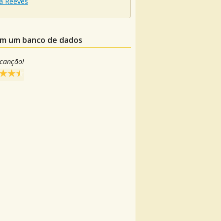
a Reeves
 em um banco de dados
 canção!