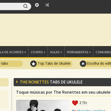
LA DE ACORDES +
COVERS +
AULAS +
FERRAMENTAS +
COMUNIDA
e tabs
Top Tabs de Ukulele
Escolha do edi
THE RONETTES
TABS DE UKULELE
Toque músicas por The Ronettes em seu ukulele
2
fãs
(
Estados Unidos
)