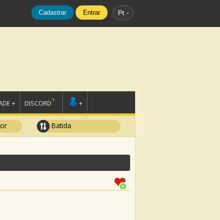
Cadastrar
Entrar
Pt
DE +
DISCORD
+
tor
Batida