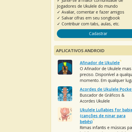
✓ Junte-se à maior comunidade de
Jogadores de Ukulele do mundo
✓ Avaliar, comentar e fazer amigos
✓ Salvar cifras em seu songbook
✓ Contribuir com tabs, aulas, etc.
Cadastrar
APLICATIVOS ANDROID
Afinador de Ukulele
O Afinador de Ukulele mais
preciso. Disponível a qualq
momento. Em qualquer luga
Acordes de Ukulele Pocke
Buscador de Gráficos &
Acordes Ukulele
Ukulele Lullabies for babi
(canções de ninar para
bebês)
Rimas infantis e músicas pa