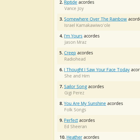
2.
Riptide
acordes
Vance Joy
3.
Somewhere Over The Rainbow
acord
Israel Kamakawiwo'ole
4.
I'm Yours
acordes
Jason Mraz
5.
Creep
acordes
Radiohead
6.
I Thought I Saw Your Face Today
acor
She and Him
7.
Sailor Song
acordes
Gigi Perez
8.
You Are My Sunshine
acordes
Folk Songs
9.
Perfect
acordes
Ed Sheeran
10.
Heather
acordes