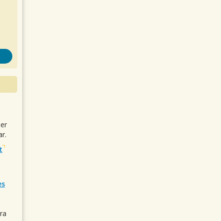
uer
r.
t
es
ra