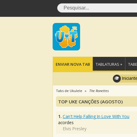
ENVIAR NOVA TAB
TABLATURAS +
TABE
Iniciant
Tabs de Ukulele
The Ronettes
TOP UKE CANÇÕES (AGOSTO)
1.
Can't Help Falling In Love With You
acordes
Elvis Presley