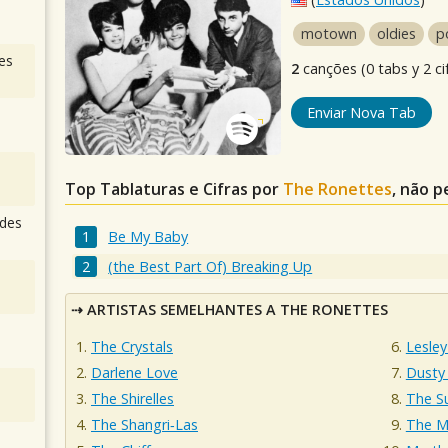
motown
oldies
p
es
2
canções (0 tabs y 2 ci
Enviar Nova Tab
Top Tablaturas e Cifras por
The Ronettes
, não p
des
Be My Baby
(the Best Part Of) Breaking Up
ARTISTAS SEMELHANTES A THE RONETTES
The Crystals
Lesley
Darlene Love
Dusty 
The Shirelles
The S
The Shangri‐Las
The M