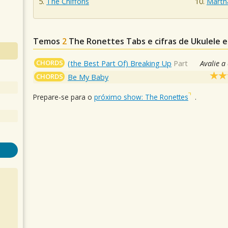
The Chiffons
Marth
Temos
2
The Ronettes
Tabs e cifras de Ukulele
CHORDS
(the Best Part Of) Breaking Up
Part
Avalie a
CHORDS
Be My Baby
Prepare-se para o
próximo show: The Ronettes
.