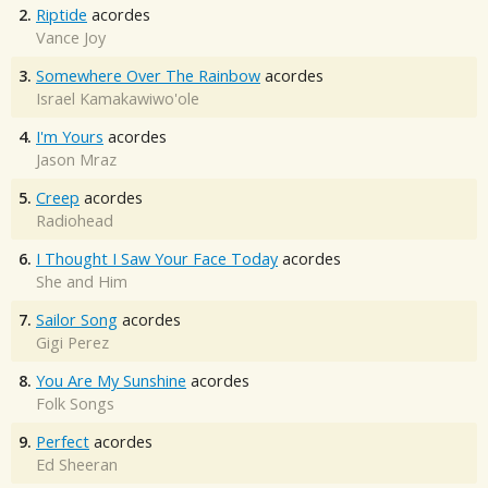
2.
Riptide
acordes
Vance Joy
3.
Somewhere Over The Rainbow
acordes
Israel Kamakawiwo'ole
4.
I'm Yours
acordes
Jason Mraz
5.
Creep
acordes
Radiohead
6.
I Thought I Saw Your Face Today
acordes
She and Him
7.
Sailor Song
acordes
Gigi Perez
8.
You Are My Sunshine
acordes
Folk Songs
9.
Perfect
acordes
Ed Sheeran