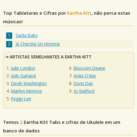
Top Tablaturas e Cifras por
Eartha Kitt
, não perca estas
músicas!
Santa Baby
Je Cherche Un Homme
ARTISTAS SEMELHANTES A EARTHA KITT
Julie London
Blossom Dearie
Judy Garland
Anita O'day
Dinah Washington
Doris Day
Marilyn Monroe
Jo Stafford
Peggy Lee
Temos
2
Eartha Kitt
Tabs e cifras de Ukulele em um
banco de dados