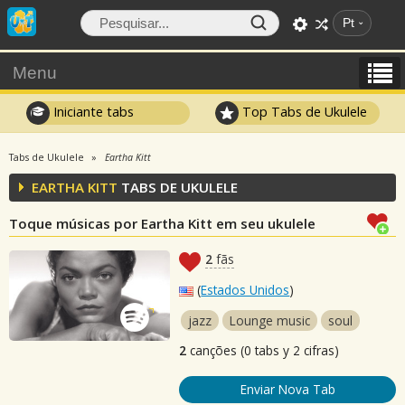
Pt
Menu
Iniciante tabs
Top Tabs de Ukulele
Tabs de Ukulele
Eartha Kitt
EARTHA KITT
TABS DE UKULELE
Toque músicas por Eartha Kitt em seu ukulele
2
fãs
(
Estados Unidos
)
jazz
Lounge music
soul
2
canções (0 tabs y 2 cifras)
Enviar Nova Tab