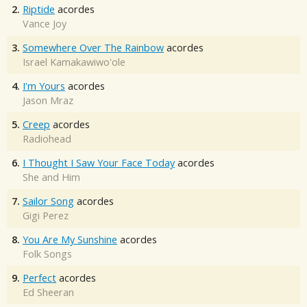
2.
Riptide
acordes
Vance Joy
3.
Somewhere Over The Rainbow
acordes
Israel Kamakawiwo'ole
4.
I'm Yours
acordes
Jason Mraz
5.
Creep
acordes
Radiohead
6.
I Thought I Saw Your Face Today
acordes
She and Him
7.
Sailor Song
acordes
Gigi Perez
8.
You Are My Sunshine
acordes
Folk Songs
9.
Perfect
acordes
Ed Sheeran