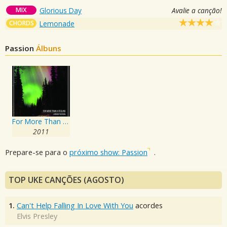
MIX
Glorious Day
Avalie a canção!
CHORDS
Lemonade
Passion
Álbuns
For More Than a Feeling
2011
Prepare-se para o
próximo show: Passion
.
TOP UKE CANÇÕES (AGOSTO)
1.
Can't Help Falling In Love With You
acordes
Elvis Presley