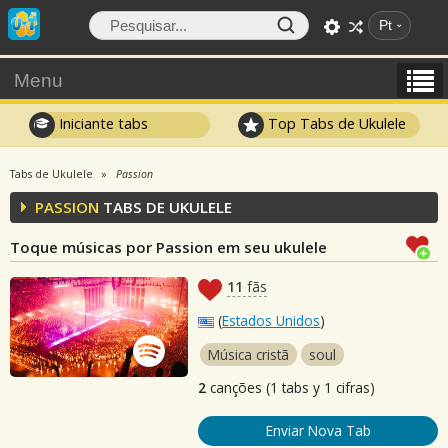
Pt
Menu
Iniciante tabs
Top Tabs de Ukulele
Tabs de Ukulele
Passion
PASSION
TABS DE UKULELE
Toque músicas por Passion em seu ukulele
11
fãs
(
Estados Unidos
)
Música cristã
soul
2
canções (1 tabs y 1 cifras)
Enviar Nova Tab