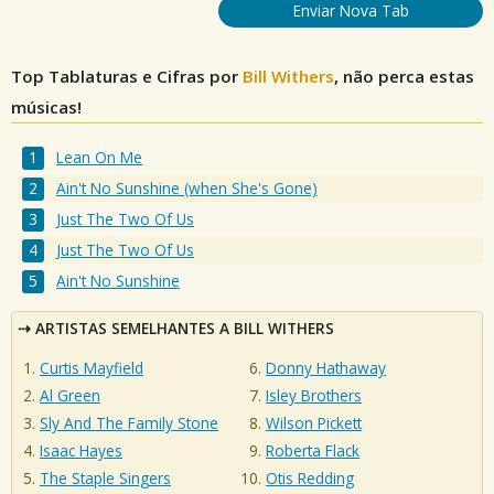
Enviar Nova Tab
Top Tablaturas e Cifras por
Bill Withers
, não perca estas
músicas!
Lean On Me
Ain't No Sunshine (when She's Gone)
Just The Two Of Us
Just The Two Of Us
Ain't No Sunshine
ARTISTAS SEMELHANTES A BILL WITHERS
Curtis Mayfield
Donny Hathaway
Al Green
Isley Brothers
Sly And The Family Stone
Wilson Pickett
Isaac Hayes
Roberta Flack
The Staple Singers
Otis Redding