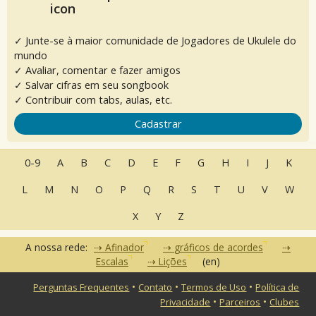
✓ Junte-se à maior comunidade de Jogadores de Ukulele do
mundo
✓ Avaliar, comentar e fazer amigos
✓ Salvar cifras em seu songbook
✓ Contribuir com tabs, aulas, etc.
Cadastrar
0-9
A
B
C
D
E
F
G
H
I
J
K
L
M
N
O
P
Q
R
S
T
U
V
W
X
Y
Z
A nossa rede:
Afinador
gráficos de acordes
Escalas
Lições
(en)
•
•
•
Perguntas Frequentes
Contato
Termos de Uso
Política de
•
•
Privacidade
Parceiros
Clubes