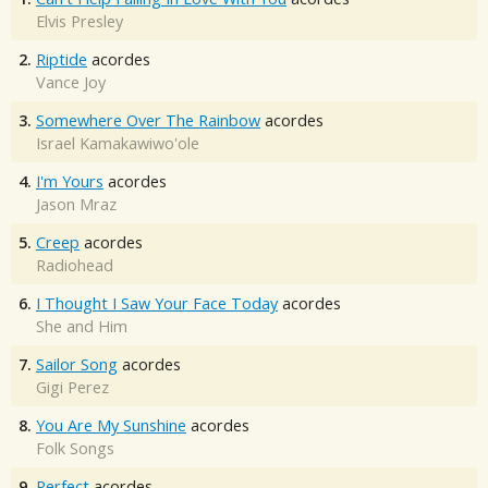
Elvis Presley
2.
Riptide
acordes
Vance Joy
3.
Somewhere Over The Rainbow
acordes
Israel Kamakawiwo'ole
4.
I'm Yours
acordes
Jason Mraz
5.
Creep
acordes
Radiohead
6.
I Thought I Saw Your Face Today
acordes
She and Him
7.
Sailor Song
acordes
Gigi Perez
8.
You Are My Sunshine
acordes
Folk Songs
9.
Perfect
acordes