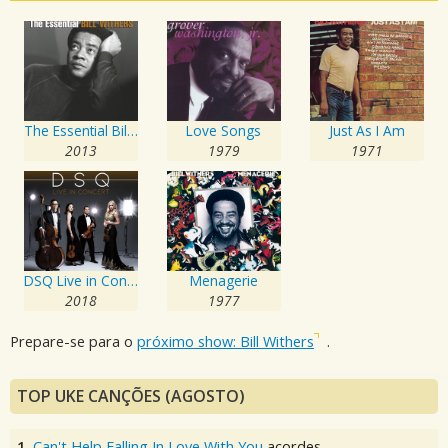
The Essential Bill Withers
Love Songs
Just As I Am
2013
1979
1971
DSQ Live in Concert
Menagerie
2018
1977
Prepare-se para o
próximo show: Bill Withers
.
TOP UKE CANÇÕES (AGOSTO)
1.
Can't Help Falling In Love With You
acordes