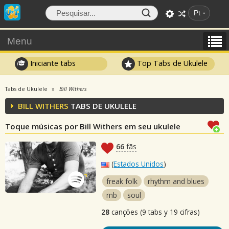
Pt
Menu
Iniciante tabs
Top Tabs de Ukulele
Tabs de Ukulele
Bill Withers
BILL WITHERS
TABS DE UKULELE
Toque músicas por Bill Withers em seu ukulele
66
fãs
(
Estados Unidos
)
freak folk
rhythm and blues
rnb
soul
28
canções (9 tabs y 19 cifras)