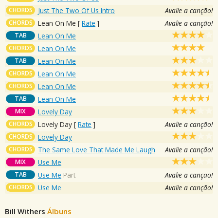
CHORDS
Just The Two Of Us Intro
Avalie a canção!
CHORDS
Lean On Me
[
Rate
]
Avalie a canção!
TAB
Lean On Me
CHORDS
Lean On Me
TAB
Lean On Me
CHORDS
Lean On Me
CHORDS
Lean On Me
TAB
Lean On Me
MIX
Lovely Day
CHORDS
Lovely Day
[
Rate
]
Avalie a canção!
CHORDS
Lovely Day
CHORDS
The Same Love That Made Me Laugh
Avalie a canção!
MIX
Use Me
TAB
Use Me
Part
Avalie a canção!
CHORDS
Use Me
Avalie a canção!
Bill Withers
Álbuns