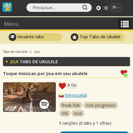
Pt
Menu
Iniciante tabs
Top Tabs de Ukulele
Tabs de Ukulele
Jisa
JISA
TABS DE UKULELE
Toque músicas por Jisa em seu ukulele
0
fãs
(
Venezuela
)
freak folk
rock progresivo
rnb
soul
1
canções (0 tabs y 1 cifras)