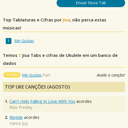
Enviar Nova Tab
Top Tablaturas e Cifras por
Jisa
, não perca estas
músicas!
Me Gustas
Temos
1
Jisa
Tabs e cifras de Ukulele em um banco de
dados
CHORDS
Me Gustas
Part
Avalie a canção!
TOP UKE CANÇÕES (AGOSTO)
1.
Can't Help Falling In Love With You
acordes
Elvis Presley
2.
Riptide
acordes
Vance Joy