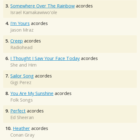
3.
Somewhere Over The Rainbow
acordes
Israel Kamakawiwo'ole
4.
I'm Yours
acordes
Jason Mraz
5.
Creep
acordes
Radiohead
6.
I Thought I Saw Your Face Today
acordes
She and Him
7.
Sailor Song
acordes
Gigi Perez
8.
You Are My Sunshine
acordes
Folk Songs
9.
Perfect
acordes
Ed Sheeran
10.
Heather
acordes
Conan Gray