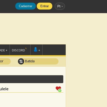
Cadastrar
Entrar
Pt
DE +
DISCORD
+
tor
Batida
ulele