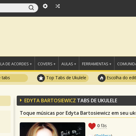
LA DE ACORDES +
COVERS +
AULAS +
FERRAMENTAS +
COMUNIDA
e tabs
Top Tabs de Ukulele
Escolha do edi
EDYTA BARTOSIEWICZ
TABS DE UKULELE
Toque músicas por Edyta Bartosiewicz em seu uk
0
fãs
(
Polônia
)