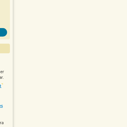
uer
r.
t
es
ra