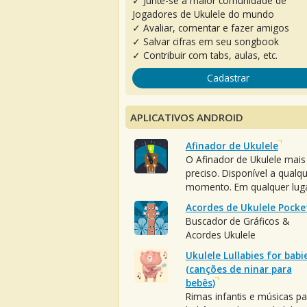
✓ Junte-se à maior comunidade de
Jogadores de Ukulele do mundo
✓ Avaliar, comentar e fazer amigos
✓ Salvar cifras em seu songbook
✓ Contribuir com tabs, aulas, etc.
Cadastrar
APLICATIVOS ANDROID
Afinador de Ukulele
O Afinador de Ukulele mais
preciso. Disponível a qualq
momento. Em qualquer luga
Acordes de Ukulele Pocke
Buscador de Gráficos &
Acordes Ukulele
Ukulele Lullabies for babi
(canções de ninar para
bebês)
Rimas infantis e músicas pa