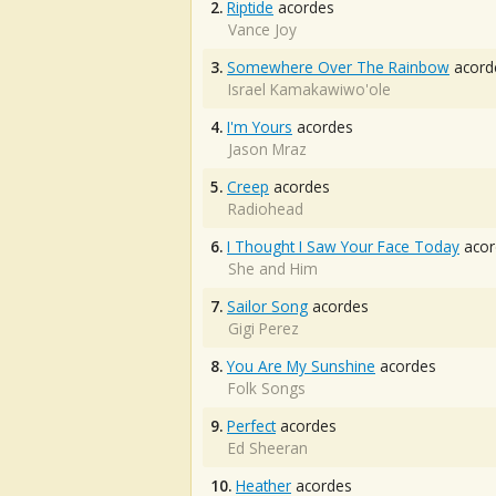
2.
Riptide
acordes
Vance Joy
3.
Somewhere Over The Rainbow
acord
Israel Kamakawiwo'ole
4.
I'm Yours
acordes
Jason Mraz
5.
Creep
acordes
Radiohead
6.
I Thought I Saw Your Face Today
acor
She and Him
7.
Sailor Song
acordes
Gigi Perez
8.
You Are My Sunshine
acordes
Folk Songs
9.
Perfect
acordes
Ed Sheeran
10.
Heather
acordes