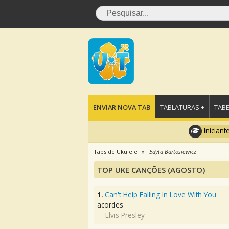
ENVIAR NOVA TAB
TABLATURAS +
TABE
Iniciant
Tabs de Ukulele
Edyta Bartosiewicz
TOP UKE CANÇÕES (AGOSTO)
1.
Can't Help Falling In Love With You
acordes
Elvis Presley