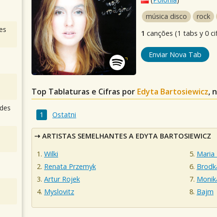
música disco
rock
es
1
canções (1 tabs y 0 ci
Enviar Nova Tab
Top Tablaturas e Cifras por
Edyta Bartosiewicz
, 
des
Ostatni
ARTISTAS SEMELHANTES A EDYTA BARTOSIEWICZ
Wilki
Maria
Renata Przemyk
Brodk
Artur Rojek
Monik
Myslovitz
Bajm