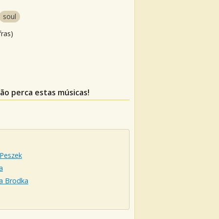
soul
fras)
não perca estas músicas!
 Peszek
a
a Brodka