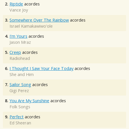
2.
Riptide
acordes
Vance Joy
3.
Somewhere Over The Rainbow
acordes
Israel Kamakawiwo'ole
4.
I'm Yours
acordes
Jason Mraz
5.
Creep
acordes
Radiohead
6.
I Thought I Saw Your Face Today
acordes
She and Him
7.
Sailor Song
acordes
Gigi Perez
8.
You Are My Sunshine
acordes
Folk Songs
9.
Perfect
acordes
Ed Sheeran