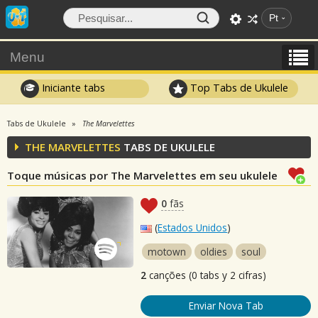
Pt
Menu
Iniciante tabs
Top Tabs de Ukulele
Tabs de Ukulele
The Marvelettes
THE MARVELETTES
TABS DE UKULELE
Toque músicas por The Marvelettes em seu ukulele
0
fãs
(
Estados Unidos
)
motown
oldies
soul
2
canções (0 tabs y 2 cifras)
Enviar Nova Tab