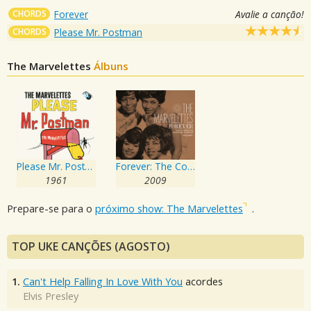
CHORDS
Forever
Avalie a canção!
CHORDS
Please Mr. Postman
The Marvelettes
Álbuns
Please Mr. Postman
Forever: The Complete Motown Albums, Volume 1
1961
2009
Prepare-se para o
próximo show: The Marvelettes
.
TOP UKE CANÇÕES (AGOSTO)
1.
Can't Help Falling In Love With You
acordes
Elvis Presley