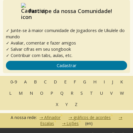
Participe da nossa Comunidade!
✓ Junte-se à maior comunidade de Jogadores de Ukulele do
mundo
✓ Avaliar, comentar e fazer amigos
✓ Salvar cifras em seu songbook
✓ Contribuir com tabs, aulas, etc.
Cadastrar
0-9
A
B
C
D
E
F
G
H
I
J
K
L
M
N
O
P
Q
R
S
T
U
V
W
X
Y
Z
A nossa rede:
Afinador
gráficos de acordes
Escalas
Lições
(en)