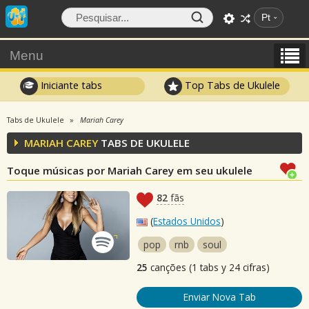
Pt
Menu
Iniciante tabs
Top Tabs de Ukulele
Tabs de Ukulele
Mariah Carey
MARIAH CAREY
TABS DE UKULELE
Toque músicas por Mariah Carey em seu ukulele
82
fãs
(
Estados Unidos
)
pop
rnb
soul
25
canções (1 tabs y 24 cifras)
Enviar Nova Tab