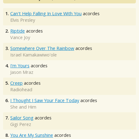
1.
Can't Help Falling In Love With You
acordes
Elvis Presley
2.
Riptide
acordes
Vance Joy
3.
Somewhere Over The Rainbow
acordes
Israel Kamakawiwo'ole
4.
I'm Yours
acordes
Jason Mraz
5.
Creep
acordes
Radiohead
6.
I Thought I Saw Your Face Today
acordes
She and Him
7.
Sailor Song
acordes
Gigi Perez
8.
You Are My Sunshine
acordes