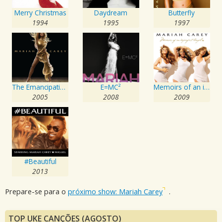
Merry Christmas
Daydream
Butterfly
1994
1995
1997
The Emancipation of Mimi
E=MC²
Memoirs of an imperfect Angel
2005
2008
2009
#Beautiful
2013
Prepare-se para o
próximo show: Mariah Carey
.
TOP UKE CANÇÕES (AGOSTO)