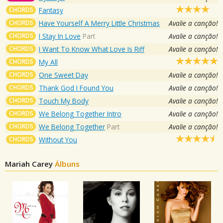
CHORDS
Fantasy
CHORDS
Have Yourself A Merry Little Christmas
Avalie a canção!
CHORDS
I Stay In Love
Part
Avalie a canção!
CHORDS
I Want To Know What Love Is Riff
Avalie a canção!
CHORDS
My All
CHORDS
One Sweet Day
Avalie a canção!
CHORDS
Thank God I Found You
Avalie a canção!
CHORDS
Touch My Body
Avalie a canção!
CHORDS
We Belong Together Intro
Avalie a canção!
CHORDS
We Belong Together
Part
Avalie a canção!
CHORDS
Without You
Mariah Carey
Álbuns