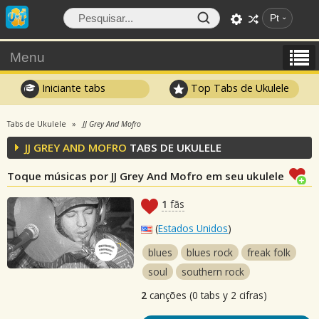
Pt
Menu
Iniciante tabs
Top Tabs de Ukulele
Tabs de Ukulele
JJ Grey And Mofro
JJ GREY AND MOFRO
TABS DE UKULELE
Toque músicas por JJ Grey And Mofro em seu ukulele
1
fãs
(
Estados Unidos
)
blues
blues rock
freak folk
soul
southern rock
2
canções (0 tabs y 2 cifras)