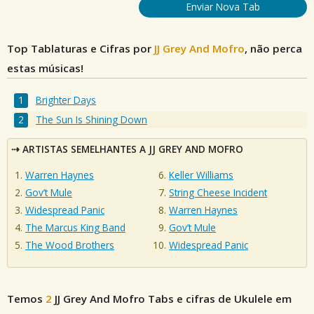
Enviar Nova Tab
Top Tablaturas e Cifras por
JJ Grey And Mofro
, não perca
estas músicas!
Brighter Days
The Sun Is Shining Down
ARTISTAS SEMELHANTES A JJ GREY AND MOFRO
Warren Haynes
Keller Williams
Gov’t Mule
String Cheese Incident
Widespread Panic
Warren Haynes
The Marcus King Band
Gov’t Mule
The Wood Brothers
Widespread Panic
Temos
2
JJ Grey And Mofro
Tabs e cifras de Ukulele em