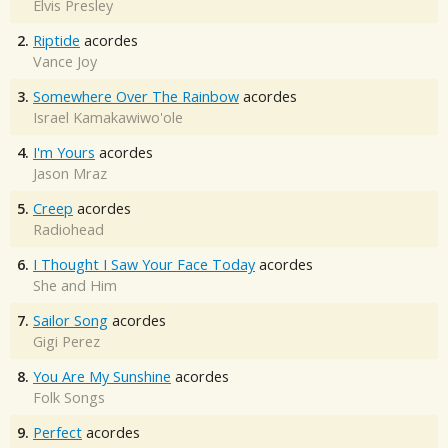
Elvis Presley
2.
Riptide
acordes
Vance Joy
3.
Somewhere Over The Rainbow
acordes
Israel Kamakawiwo'ole
4.
I'm Yours
acordes
Jason Mraz
5.
Creep
acordes
Radiohead
6.
I Thought I Saw Your Face Today
acordes
She and Him
7.
Sailor Song
acordes
Gigi Perez
8.
You Are My Sunshine
acordes
Folk Songs
9.
Perfect
acordes