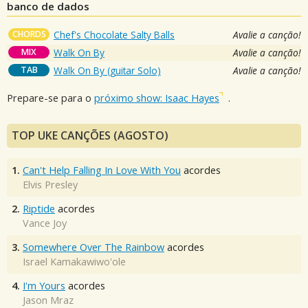
banco de dados
CHORDS
Chef's Chocolate Salty Balls
Avalie a canção!
MIX
Walk On By
Avalie a canção!
TAB
Walk On By (guitar Solo)
Avalie a canção!
Prepare-se para o
próximo show: Isaac Hayes
.
TOP UKE CANÇÕES (AGOSTO)
1.
Can't Help Falling In Love With You
acordes
Elvis Presley
2.
Riptide
acordes
Vance Joy
3.
Somewhere Over The Rainbow
acordes
Israel Kamakawiwo'ole
4.
I'm Yours
acordes
Jason Mraz