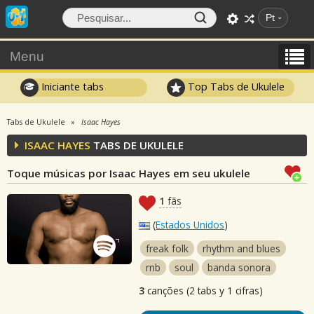
Pt
Menu
Iniciante tabs
Top Tabs de Ukulele
Tabs de Ukulele
Isaac Hayes
ISAAC HAYES
TABS DE UKULELE
Toque músicas por Isaac Hayes em seu ukulele
1
fãs
(
Estados Unidos
)
freak folk
rhythm and blues
rnb
soul
banda sonora
3
canções (2 tabs y 1 cifras)