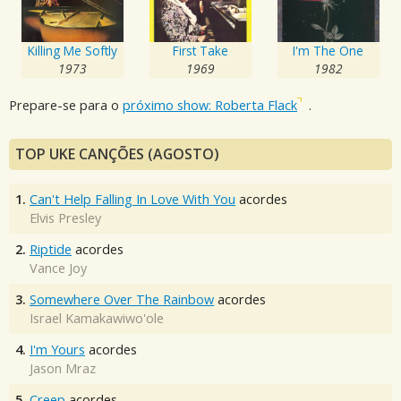
Killing Me Softly
First Take
I'm The One
1973
1969
1982
Prepare-se para o
próximo show: Roberta Flack
.
TOP UKE CANÇÕES (AGOSTO)
1.
Can't Help Falling In Love With You
acordes
Elvis Presley
2.
Riptide
acordes
Vance Joy
3.
Somewhere Over The Rainbow
acordes
Israel Kamakawiwo'ole
4.
I'm Yours
acordes
Jason Mraz
5.
Creep
acordes