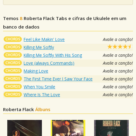
Temos
8
Roberta Flack
Tabs e cifras de Ukulele em um
banco de dados
CHORDS
Feel Like Makin' Love
Avalie a canção!
CHORDS
Killing Me Softly
CHORDS
Killing Me Softly With His Song
Avalie a canção!
CHORDS
Love (always Commands)
Avalie a canção!
CHORDS
Making Love
Avalie a canção!
CHORDS
The First Time Ever I Saw Your Face
Avalie a canção!
CHORDS
When You Smile
Avalie a canção!
CHORDS
Where Is The Love
Avalie a canção!
Roberta Flack
Álbuns