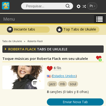
Pt
Menu
Iniciante tabs
Top Tabs de Ukulele
Tabs de Ukulele
Roberta Flack
ROBERTA FLACK
TABS DE UKULELE
Toque músicas por Roberta Flack em seu ukulele
6
fãs
(
Estados Unidos
)
jazz
rnb
soul
8
canções (0 tabs y 8 cifras)
Enviar Nova Tab