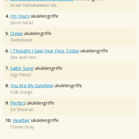
Israel Kamakawiwo'ole
4.
I'm Yours
ukulelengriffe
Jason Mraz
5.
Creep
ukulelengriffe
Radiohead
6.
I Thought I Saw Your Face Today
ukulelengriffe
She and Him
7.
Sailor Song
ukulelengriffe
Gigi Perez
8.
You Are My Sunshine
ukulelengriffe
Folk Songs
9.
Perfect
ukulelengriffe
Ed Sheeran
10.
Heather
ukulelengriffe
Conan Gray