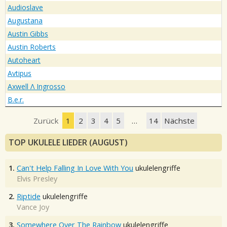
Audioslave
Augustana
Austin Gibbs
Austin Roberts
Autoheart
Avtipus
Axwell Λ Ingrosso
B.e.r.
Zurück
1
2
3
4
5
…
14
Nächste
TOP UKULELE LIEDER (AUGUST)
1.
Can't Help Falling In Love With You
ukulelengriffe
Elvis Presley
2.
Riptide
ukulelengriffe
Vance Joy
3.
Somewhere Over The Rainbow
ukulelengriffe