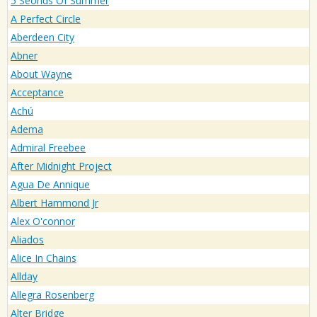
5 Seonds Of Summer
A Perfect Circle
Aberdeen City
Abner
About Wayne
Acceptance
Achú
Adema
Admiral Freebee
After Midnight Project
Agua De Annique
Albert Hammond Jr
Alex O'connor
Aliados
Alice In Chains
Allday
Allegra Rosenberg
Alter Bridge