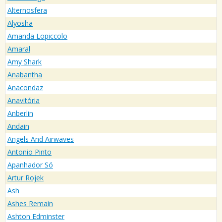
Alternosfera
Alyosha
Amanda Lopiccolo
Amaral
Amy Shark
Anabantha
Anacondaz
Anavitória
Anberlin
Andain
Angels And Airwaves
Antonio Pinto
Apanhador Só
Artur Rojek
Ash
Ashes Remain
Ashton Edminster