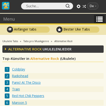
De
Menu
Anfänger tabs
Bester Uke Tabs
Ukulele Tabs
Tabs pro Musikgenre
Alternative Rock
ALTERNATIVE ROCK
UKULELENLIEDER
Top-Künstler in
Alternative Rock
(Ukulele)
Coldplay
Radiohead
Panic! At The Disco
Train
Red Hot Chili Peppers
Maroon 5